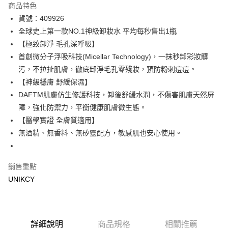
商品特色
LINE Pay
貨號：409926
全球史上第一款NO.1神級卸妝水 平均每秒售出1瓶
Apple Pay
【極致卸淨 毛孔深呼吸】
街口支付
首創微分子浮吸科技(Micellar Technology)，一抹秒卸彩妝髒
污，不拉扯肌膚，徹底卸淨毛孔零殘妝，預防粉刺痘痘。
悠遊付
【神級穩膚 舒緩保濕】
Google Pay
DAFTM肌膚仿生修護科技，卸後舒緩水潤，不傷害肌膚天然屏
障，強化防禦力，平衡健康肌膚微生態。
運送方式
【醫學實證 全膚質適用】
7-11取貨付款［需3-5個工作天不含預購商品］
無酒精、無香料、無矽靈配方，敏感肌也安心使用。
每筆NT$70，滿NT$499(含以上)免運費
付款後7-11取貨［需3-5個工作天不含預購商品］
銷售重點
每筆NT$70，滿NT$499(含以上)免運費
UNIKCY
宅配［需2-3個工作天不含預購商品］
每筆NT$100，滿NT$799(含以上)免運費
詳細說明
商品規格
相關推薦