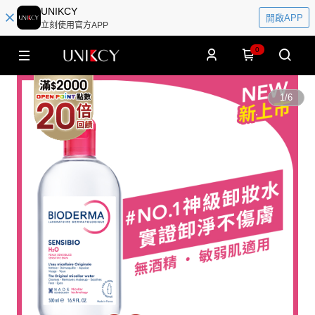
UNIKCY
開啟APP
立刻使用官方APP
0
1
/
6