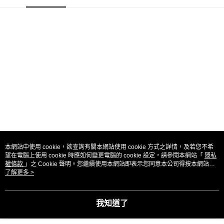
本網站中使用 cookie，欲查詢有關本網站使用 cookie 方式之詳情，及若您不希
望在電腦上使用 cookie 時應如何變更電腦的 cookie 設定，請參閱本網站「
隱私
權條款
」之 Cookie 聲明。您繼續使用本網站即表示您同意本公司得按本網站使
用條款之 Cookie 聲明使用 cookie。
了解更多 >
我知道了