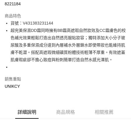
信用卡一次付款
8221184
超商取貨付款
商品特色
LINE Pay
貨號：V431383231144
超完美保濕DD霜同時擁有BB霜高遮瑕自然妝效及CC霜膚色的校
Apple Pay
色補光效果輕鬆打造出自然透亮服貼妝容；獨特添加大小分子玻
街口支付
尿酸及多重保濕成分達到內層補水外層鎖水即使帶妝也能維持肌
膚不乾澀。搭配高遮瑕微細礦質粉體技術輕薄不厚重。有效遮蓋
悠遊付
肌膚瑕疵卻不擔心致痘與粉刺簡單打造自然水感光澤肌。
Google Pay
銷售重點
運送方式
UNIKCY
7-11取貨付款［需3-5個工作天不含預購商品］
每筆NT$70，滿NT$499(含以上)免運費
付款後7-11取貨［需3-5個工作天不含預購商品］
詳細說明
商品規格
相關推薦
每筆NT$70，滿NT$499(含以上)免運費
宅配［需2-3個工作天不含預購商品］