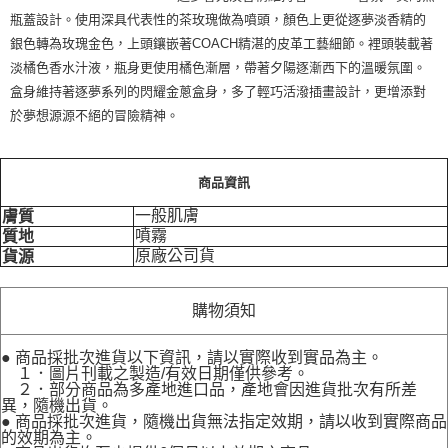
瓶蓋設計。使用深具代表性的茶玫瑰做為噴頭，顏色上更從逐夢淡香精的
銀色轉為玫瑰金色，上頭鑲嵌著COACH精湛的皮革工藝細節。裡頭裝載著
淡橘色香水汁液，瓶身更使用橘色漸層，帶著夕陽逐漸西下的溫暖氛圍。
盒身維持著逐夢系列的閃耀金蔥盒身，多了輕巧活潑插畫設計，更增添對
於夢想源源不絕的冒險精神。
商品資訊
一般肌膚
膚質
噴霧
質地
原廠公司貨
貨源
購物須知
● 商品採批次進貨以下資訊，請以實際收到實品為主。
１．圖片刊載之製造/有效日期僅供參考。
２．部分商品為多產地進口品，產地會因進貨批次有所差
異，隨機出貨。
● 商品採批次進貨，隨機出貨無法指定效期，請以收到實際商品
的效期為主。