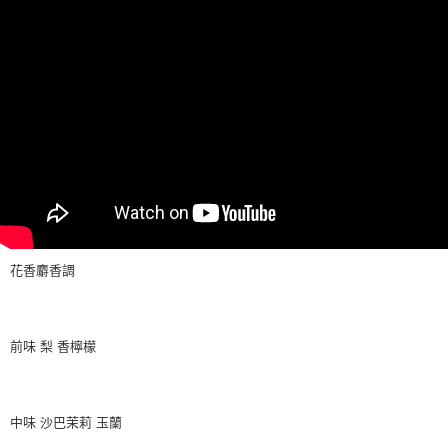
花香麝香調
前味 梨 香檸檬
中味 沙巴茉莉 玉蘭