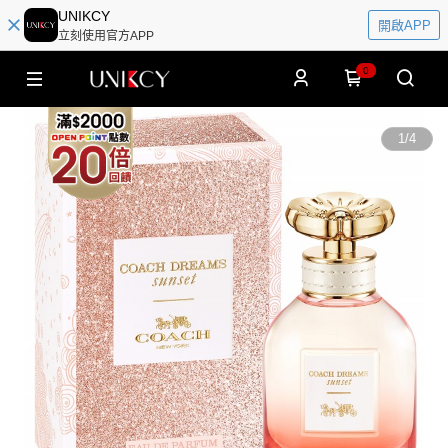
UNIKCY
開啟APP
立刻使用官方APP
0
1
/
4