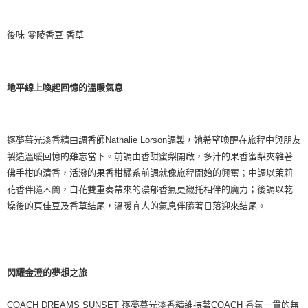
後味 零陵香豆 香草
地平線上喚起回憶的溫暖氣息
逐夢暮光淡香精由調香師Nathalie Lorson調製，她希望喚醒在旅程中與朋友
製造溫暖回憶的難忘當下。前調由香甜蜜梨開啟，多汁的果香蜜梨夾雜著
佛手柑的清香，活潑的果香柑橘系前調就像旅程開始的興奮；中調以茉莉
花香伴隨木蘭，白花雙重奏帶來的濃郁香氣更襯托相伴的魔力；後調以乾
燥後的東佳豆及香草結尾，溫暖宜人的氣息伴隨著日落迎來結尾。
閃耀金澄的夢想之旅
COACH DREAMS SUNSET 逐夢暮光淡香精維持著COACH 香氛一貫的無