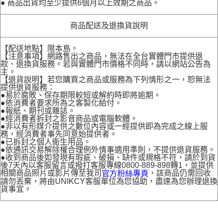
● 商品出貨均至少提供6個月以上效期之商品。
商品配送及退換貨說明
【配送地點】限本島。
【注意事項】網路售出之商品，無法在全台實體門市提供退
款、退換貨服務。若與實體門市價格不同時，請以網站公告為
主。
【退貨說明】若您購買之商品或服務為下列情形之一，恕無法
提供退貨服務：
●易於腐敗、保存期限較短或解約時即將逾期。
●依消費者要求所為之客製化給付。
●報紙、期刊或雜誌。
●經消費者拆封之影音商品或電腦軟體。
●非以有形媒介提供之數位內容或一經提供即為完成之線上服
務，經消費者事先同意始提供者。
●已拆封之個人衛生用品。
●依通訊交易解除權合理例外情事適用準則，不提供退貨服務。
●收到商品後如發現有瑕疵、破損、缺件或規格不符，請於到貨
後7天內以客服留言或撥打客服專線0800-889-898轉1，並提供
相關商品照片或影片傳至我司
，該商品仍需回收
官方粉絲專頁
請勿丟棄，將由UNIKCY客服單位為您協助，盡速為您辦理退換
貨事宜。