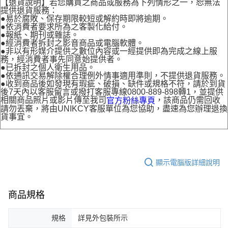
【退貨說明】若您購買之商品或服務為下列情形之一，恕無法
提供退貨服務：
●易於腐敗、保存期限較短或解約時即將逾期。
●依消費者要求所為之客製化給付。
●報紙、期刊或雜誌。
●經消費者拆封之影音商品或電腦軟體。
●非以有形媒介提供之數位內容或一經提供即為完成之線上服
務，經消費者事先同意始提供者。
●已拆封之個人衛生用品。
●依通訊交易解除權合理例外情事適用準則，不提供退貨服務。
●收到商品後如發現有瑕疵、破損、缺件或規格不符，請於到貨
後7天內以客服留言或撥打客服專線0800-889-898轉1，並提供
相關商品照片或影片傳至我司
，該商品仍需回收
官方粉絲專頁
請勿丟棄，將由UNIKCY客服單位為您協助，盡速為您辦理退換
貨事宜。
顯示電腦版詳細說明
商品規格
規格
詳見外包裝所示