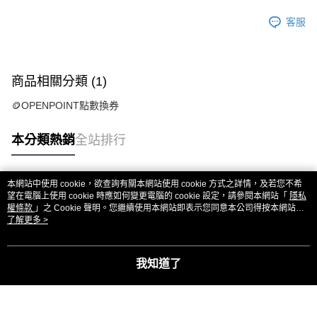
客服
商品相關分類 (1)
🪙OPENPOINT點數換券
本分類熱銷
全站排行
本網站中使用 cookie，欲查詢有關本網站使用 cookie 方式之詳情，及若您不希
熱門標籤
望在電腦上使用 cookie 時應如何變更電腦的 cookie 設定，請參閱本網站「
隱私
權條款
」之 Cookie 聲明。您繼續使用本網站即表示您同意本公司得按本網站使
用條款之 Cookie 聲明使用 cookie。
了解更多 >
我知道了