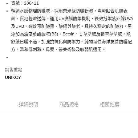
LINE Pay
貨號：286411
輕透水感物理防曬液，採用奈米級防曬粉體，均勻貼合肌膚表
Apple Pay
面，質地輕盈透薄。運用UV廣譜防禦機制，長效抵禦紫外線UVA
街口支付
及UVB，有效預防曬黑、曬傷與曬老。具持久穩定的防曬力。另
添加高濃度菸鹼醯胺(B3)、Ectoin、甘草萃取及積雪草萃取，能
悠遊付
舒緩日曬不適，加強抗氧化與防禦力。純物理性海洋友善防曬配
Google Pay
方，溫和低刺激，母嬰、醫美術後及敏弱肌適用。
運送方式
銷售重點
7-11取貨付款［需3-5個工作天不含預購商品］
UNIKCY
每筆NT$70，滿NT$499(含以上)免運費
付款後7-11取貨［需3-5個工作天不含預購商品］
每筆NT$70，滿NT$499(含以上)免運費
詳細說明
商品規格
相關推薦
宅配［需2-3個工作天不含預購商品］
每筆NT$100，滿NT$799(含以上)免運費