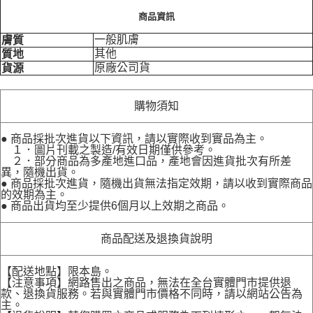
商品資訊
一般肌膚
膚質
其他
質地
原廠公司貨
貨源
購物須知
● 商品採批次進貨以下資訊，請以實際收到實品為主。
１．圖片刊載之製造/有效日期僅供參考。
２．部分商品為多產地進口品，產地會因進貨批次有所差
異，隨機出貨。
● 商品採批次進貨，隨機出貨無法指定效期，請以收到實際商品
的效期為主。
● 商品出貨均至少提供6個月以上效期之商品。
商品配送及退換貨說明
【配送地點】限本島。
【注意事項】網路售出之商品，無法在全台實體門市提供退
款、退換貨服務。若與實體門市價格不同時，請以網站公告為
主。