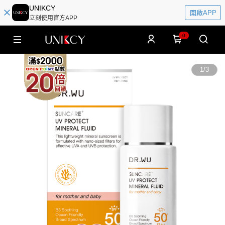
UNIKCY
開啟APP
立刻使用官方APP
0
1
/
3