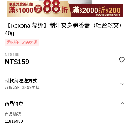
【Rexona 蕊娜】制汗爽身體香膏（輕盈乾爽）
40g
超取滿NT$499免運
NT$199
NT$159
付款與運送方式
超取滿NT$499免運
付款方式
商品特色
icash Pay
商品編號
信用卡一次付款
11815980
超商取貨付款