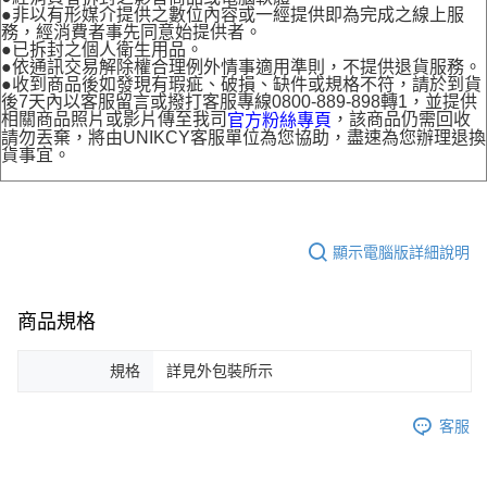
●非以有形媒介提供之數位內容或一經提供即為完成之線上服
務，經消費者事先同意始提供者。
●已拆封之個人衛生用品。
●依通訊交易解除權合理例外情事適用準則，不提供退貨服務。
●收到商品後如發現有瑕疵、破損、缺件或規格不符，請於到貨
後7天內以客服留言或撥打客服專線0800-889-898轉1，並提供
相關商品照片或影片傳至我司
，該商品仍需回收
官方粉絲專頁
請勿丟棄，將由UNIKCY客服單位為您協助，盡速為您辦理退換
貨事宜。
顯示電腦版詳細說明
商品規格
規格
詳見外包裝所示
客服