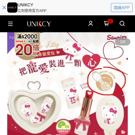
UNIKCY
開啟APP
立刻使用官方APP
0
1
/
6