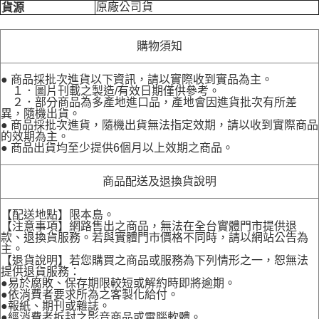
原廠公司貨
貨源
購物須知
● 商品採批次進貨以下資訊，請以實際收到實品為主。
１．圖片刊載之製造/有效日期僅供參考。
２．部分商品為多產地進口品，產地會因進貨批次有所差
異，隨機出貨。
● 商品採批次進貨，隨機出貨無法指定效期，請以收到實際商品
的效期為主。
● 商品出貨均至少提供6個月以上效期之商品。
商品配送及退換貨說明
【配送地點】限本島。
【注意事項】網路售出之商品，無法在全台實體門市提供退
款、退換貨服務。若與實體門市價格不同時，請以網站公告為
主。
【退貨說明】若您購買之商品或服務為下列情形之一，恕無法
提供退貨服務：
●易於腐敗、保存期限較短或解約時即將逾期。
●依消費者要求所為之客製化給付。
●報紙、期刊或雜誌。
●經消費者拆封之影音商品或電腦軟體。