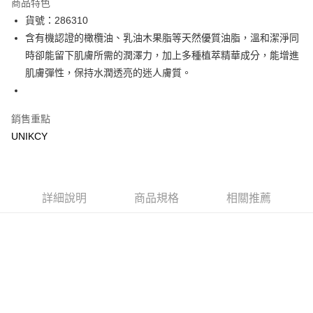
商品特色
LINE Pay
貨號：286310
含有機認證的橄欖油、乳油木果脂等天然優質油脂，溫和潔淨同
Apple Pay
時卻能留下肌膚所需的潤澤力，加上多種植萃精華成分，能增進
街口支付
肌膚彈性，保持水潤透亮的迷人膚質。
悠遊付
銷售重點
Google Pay
UNIKCY
運送方式
7-11取貨付款［需3-5個工作天不含預購商品］
每筆NT$70，滿NT$499(含以上)免運費
詳細說明
商品規格
相關推薦
付款後7-11取貨［需3-5個工作天不含預購商品］
每筆NT$70，滿NT$499(含以上)免運費
宅配［需2-3個工作天不含預購商品］
每筆NT$100，滿NT$799(含以上)免運費