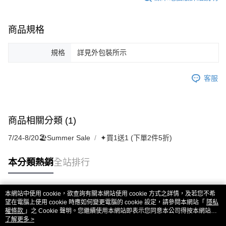
商品規格
規格
詳見外包裝所示
客服
商品相關分類 (1)
7/24-8/20🏖️Summer Sale
✦買1送1 (下單2件5折)
本分類熱銷
全站排行
本網站中使用 cookie，欲查詢有關本網站使用 cookie 方式之詳情，及若您不希
熱門標籤
望在電腦上使用 cookie 時應如何變更電腦的 cookie 設定，請參閱本網站「
隱私
權條款
」之 Cookie 聲明。您繼續使用本網站即表示您同意本公司得按本網站使
用條款之 Cookie 聲明使用 cookie。
了解更多 >