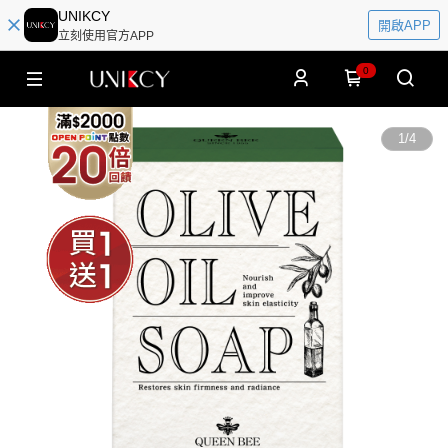
UNIKCY
開啟APP
立刻使用官方APP
0
1
/
4