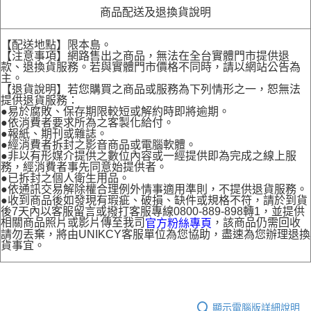
商品配送及退換貨說明
【配送地點】限本島。
【注意事項】網路售出之商品，無法在全台實體門市提供退
款、退換貨服務。若與實體門市價格不同時，請以網站公告為
主。
【退貨說明】若您購買之商品或服務為下列情形之一，恕無法
提供退貨服務：
●易於腐敗、保存期限較短或解約時即將逾期。
●依消費者要求所為之客製化給付。
●報紙、期刊或雜誌。
●經消費者拆封之影音商品或電腦軟體。
●非以有形媒介提供之數位內容或一經提供即為完成之線上服
務，經消費者事先同意始提供者。
●已拆封之個人衛生用品。
●依通訊交易解除權合理例外情事適用準則，不提供退貨服務。
●收到商品後如發現有瑕疵、破損、缺件或規格不符，請於到貨
後7天內以客服留言或撥打客服專線0800-889-898轉1，並提供
相關商品照片或影片傳至我司
，該商品仍需回收
官方粉絲專頁
請勿丟棄，將由UNIKCY客服單位為您協助，盡速為您辦理退換
貨事宜。
顯示電腦版詳細說明