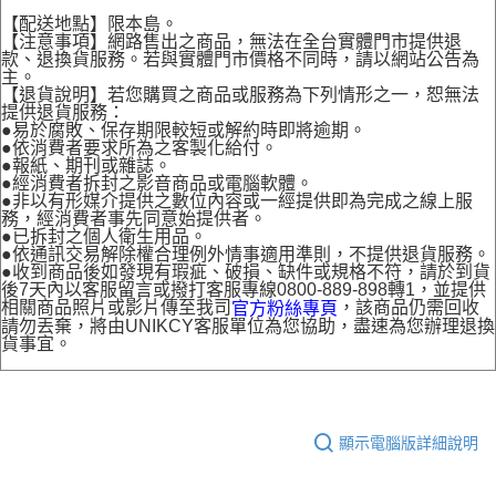
【配送地點】限本島。
【注意事項】網路售出之商品，無法在全台實體門市提供退
款、退換貨服務。若與實體門市價格不同時，請以網站公告為
主。
【退貨說明】若您購買之商品或服務為下列情形之一，恕無法
提供退貨服務：
●易於腐敗、保存期限較短或解約時即將逾期。
●依消費者要求所為之客製化給付。
●報紙、期刊或雜誌。
●經消費者拆封之影音商品或電腦軟體。
●非以有形媒介提供之數位內容或一經提供即為完成之線上服
務，經消費者事先同意始提供者。
●已拆封之個人衛生用品。
●依通訊交易解除權合理例外情事適用準則，不提供退貨服務。
●收到商品後如發現有瑕疵、破損、缺件或規格不符，請於到貨
後7天內以客服留言或撥打客服專線0800-889-898轉1，並提供
相關商品照片或影片傳至我司
，該商品仍需回收
官方粉絲專頁
請勿丟棄，將由UNIKCY客服單位為您協助，盡速為您辦理退換
貨事宜。
顯示電腦版詳細說明