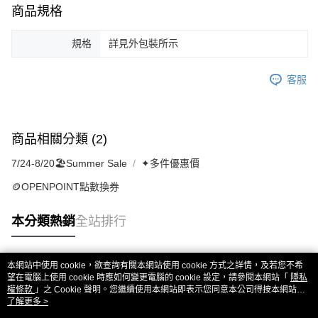
商品規格
規格
詳見外包裝所示
客服
商品相關分類 (2)
7/24-8/20🏖️Summer Sale
✦多件優惠價
🪙OPENPOINT點數換券
本分類熱銷
全站排行
本網站中使用 cookie，欲查詢有關本網站使用 cookie 方式之詳情，及若您不希
熱門標籤
望在電腦上使用 cookie 時應如何變更電腦的 cookie 設定，請參閱本網站「
隱私
權條款
」之 Cookie 聲明。您繼續使用本網站即表示您同意本公司得按本網站使
用條款之 Cookie 聲明使用 cookie。
了解更多 >