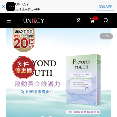
UNIKCY
開啟APP
立刻使用官方APP
0
1
/
4