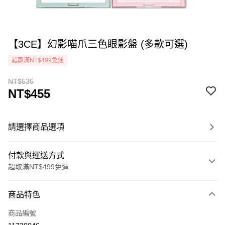
【3CE】幻影喵爪三色眼影盤 (多款可選)
超取滿NT$499免運
NT$535
NT$455
請選擇商品選項
付款與運送方式
超取滿NT$499免運
付款方式
商品特色
icash Pay
商品編號
信用卡一次付款