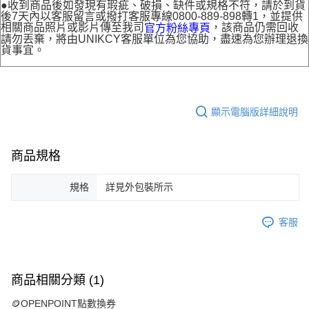
●收到商品後如發現有瑕疵、破損、缺件或規格不符，請於到貨
後7天內以客服留言或撥打客服專線0800-889-898轉1，並提供
相關商品照片或影片傳至我司
，該商品仍需回收
官方粉絲專頁
請勿丟棄，將由UNIKCY客服單位為您協助，盡速為您辦理退換
貨事宜。
顯示電腦版詳細說明
商品規格
規格
詳見外包裝所示
客服
商品相關分類 (1)
🪙OPENPOINT點數換券