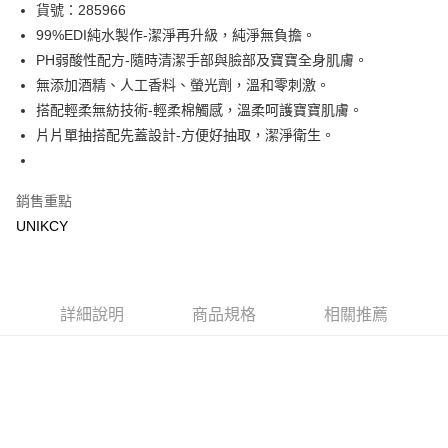
LINE Pay
貨號：285966
99%EDI純水製作-潔淨再升級，純淨無負擔。
Apple Pay
PH弱酸性配方-隨時清潔手部與臉部及寶寶全身肌膚。
街口支付
無添加酒精、人工香料、螢光劑，溫和零刺激。
搭配輕柔無紡技術-輕柔棉觸感，溫柔呵護寶寶肌膚。
悠遊付
片片單抽搭配先蓋設計-方便好抽取，潔淨衛生。
Google Pay
銷售重點
運送方式
UNIKCY
7-11取貨付款［需3-5個工作天不含預購商品］
每筆NT$70，滿NT$499(含以上)免運費
付款後7-11取貨［需3-5個工作天不含預購商品］
詳細說明
商品規格
相關推薦
每筆NT$70，滿NT$499(含以上)免運費
宅配［需2-3個工作天不含預購商品］
每筆NT$100，滿NT$799(含以上)免運費