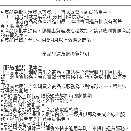
● 商品採批次進貨以下資訊，請以實際收到實品為主。
１．圖片刊載之製造/有效日期僅供參考。
２．部分商品為多產地進口品，產地會因進貨批次有所差
異，隨機出貨。
● 商品採批次進貨，隨機出貨無法指定效期，請以收到實際商品
的效期為主。
● 商品出貨均至少提供6個月以上效期之商品。
商品配送及退換貨說明
【配送地點】限本島。
【注意事項】網路售出之商品，無法在全台實體門市提供退
款、退換貨服務。若與實體門市價格不同時，請以網站公告為
主。
【退貨說明】若您購買之商品或服務為下列情形之一，恕無法
提供退貨服務：
●易於腐敗、保存期限較短或解約時即將逾期。
●依消費者要求所為之客製化給付。
●報紙、期刊或雜誌。
●經消費者拆封之影音商品或電腦軟體。
●非以有形媒介提供之數位內容或一經提供即為完成之線上服
務，經消費者事先同意始提供者。
●已拆封之個人衛生用品。
●依通訊交易解除權合理例外情事適用準則，不提供退貨服務。