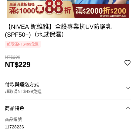
【NIVEA 妮維雅】全護專業抗UV防曬乳
(SPF50+)（水感保濕）
超取滿NT$499免運
NT$299
NT$229
付款與運送方式
超取滿NT$499免運
付款方式
商品特色
icash Pay
商品編號
信用卡一次付款
11728236
超商取貨付款