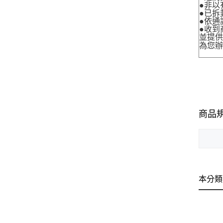
●非以
●已拆
●依通
●收到
並提
為您
商品
本分類