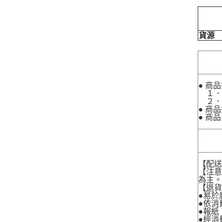
貨源
● 商
１．
２．
● 商
● 商
【配
【注
為主
【退
●易於
●依消
●報紙
●經消