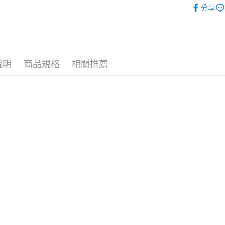
運送方式
分享
7-11取
每筆NT$7
付款後7-
說明
商品規格
相關推薦
每筆NT$7
宅配［需2
每筆NT$1