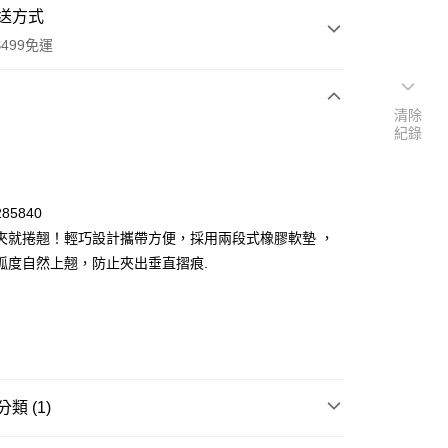
送方式
499免運
清除
紀錄
次付款
付款
85840
夾就捲翹！輕巧設計攜帶方便，採用兩段式橡膠軟墊 ，
弧度自然上翹，防止夾出垂直摺痕.
y
類 (1)
POINT點數換券