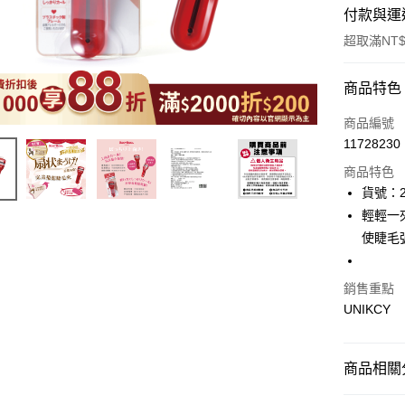
付款與運
超取滿NT$
付款方式
商品特色
icash Pay
商品編號
11728230
信用卡一
商品特色
超商取貨
貨號：2
輕輕一
LINE Pay
使睫毛
Apple Pay
街口支付
銷售重點
UNIKCY
悠遊付
Google Pa
商品相關分
🪙OPEN