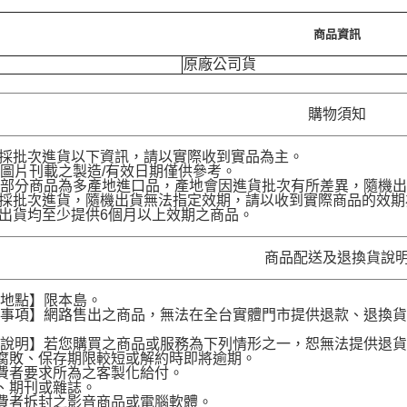
商品資訊
原廠公司貨
購物須知
品採批次進貨以下資訊，請以實際收到實品為主。
圖片刊載之製造/有效日期僅供參考。
部分商品為多產地進口品，產地會因進貨批次有所差異，隨機出
品採批次進貨，隨機出貨無法指定效期，請以收到實際商品的效期
品出貨均至少提供6個月以上效期之商品。
商品配送及退換貨說
送地點】限本島。
意事項】網路售出之商品，無法在全台實體門市提供退款、退換
。
貨說明】若您購買之商品或服務為下列情形之一，恕無法提供退
腐敗、保存期限較短或解約時即將逾期。
費者要求所為之客製化給付。
、期刊或雜誌。
費者拆封之影音商品或電腦軟體。