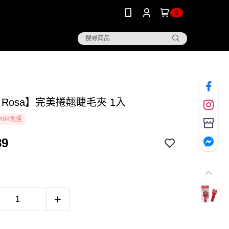
0
y Rosa】完美捲翹睫毛夾 1入
499免運
89