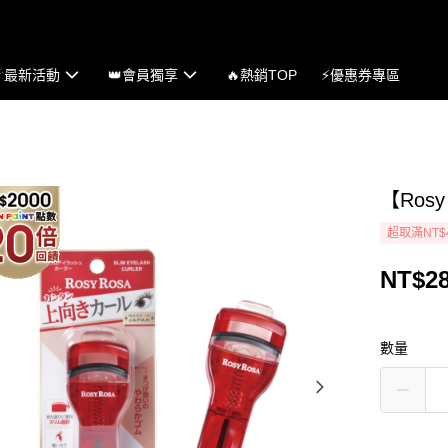
☄最新活動
👑會員獨享
🔥熱銷TOP
⚡優惠券專區
【Ros
超取滿NT$
NT$2
數量