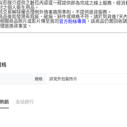
有形媒介提供之數位內容或一經提供即為完成之線上服務，經消
封之個人衛生用品。
訊交易解除權合理例外情事適用準則，不提供退貨服務。
商品後如發現有瑕疵、破損、缺件或規格不符，請於到貨後7天內以客服
供相關商品照片或影片傳至我司
，該商品仍需回收請
官方粉絲專頁
辦理退換貨事宜。
規格
規格
詳見外包裝所示
熱銷
全站排行