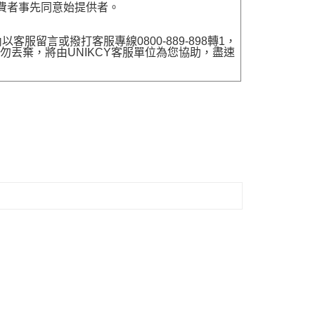
費者事先同意始提供者。
留言或撥打客服專線0800-889-898轉1，
勿丟棄，將由UNIKCY客服單位為您協助，盡速