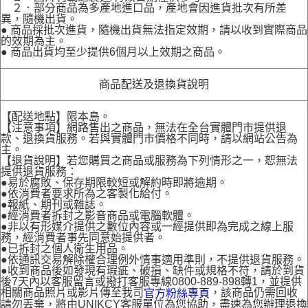
２．部分商品為多產地進口品，產地會因進貨批次有所差
異，隨機出貨。
● 商品採批次進貨，隨機出貨無法指定效期，請以收到實際商品
的效期為主。
● 商品出貨均至少提供6個月以上效期之商品。
商品配送及退換貨說明
【配送地點】限本島。
【注意事項】網路售出之商品，無法在全台實體門市提供退
款、退換貨服務。若與實體門市價格不同時，請以網站公告為
主。
【退貨說明】若您購買之商品或服務為下列情形之一，恕無法
提供退貨服務：
●易於腐敗、保存期限較短或解約時即將逾期。
●依消費者要求所為之客製化給付。
●報紙、期刊或雜誌。
●經消費者拆封之影音商品或電腦軟體。
●非以有形媒介提供之數位內容或一經提供即為完成之線上服
務，經消費者事先同意始提供者。
●已拆封之個人衛生用品。
●依通訊交易解除權合理例外情事適用準則，不提供退貨服務。
●收到商品後如發現有瑕疵、破損、缺件或規格不符，請於到貨
後7天內以客服留言或撥打客服專線0800-889-898轉1，並提供
相關商品照片或影片傳至我司
，該商品仍需回收
官方粉絲專頁
請勿丟棄，將由UNIKCY客服單位為您協助，盡速為您辦理退換