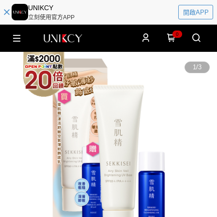
UNIKCY
開啟APP
立刻使用官方APP
0
1
/
3