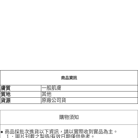
商品資訊
一般肌膚
膚質
其他
質地
原廠公司貨
貨源
購物須知
● 商品採批次進貨以下資訊，請以實際收到實品為主。
１．圖片刊載之製造/有效日期僅供參考。