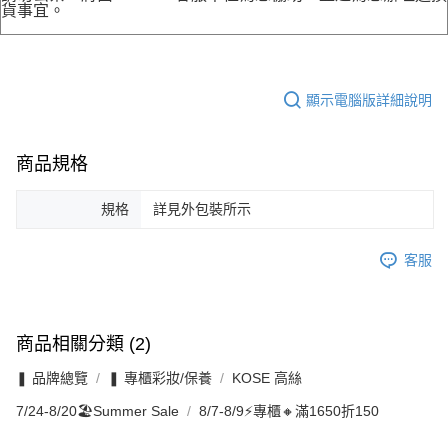
貨事宜。
顯示電腦版詳細說明
商品規格
規格
詳見外包裝所示
客服
商品相關分類 (2)
❚ 品牌總覽
❚ 專櫃彩妝/保養
KOSE 高絲
7/24-8/20🏖️Summer Sale
8/7-8/9⚡專櫃🔸滿1650折150