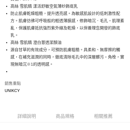
高絲 雪肌精 漾活舒敏空氣薄紗飾底乳
Apple Pay
防止肌膚乾燥粗糙，提升透亮感。為敏感肌設計的低刺激性配
街口支付
方。肌膚彷彿可呼吸般的輕透薄膜感，修飾暗沉．毛孔・肌理紊
亂，保護肌膚抵抗強烈紫外線及乾燥，以保養理念開發的飾底
悠遊付
乳。
Google Pay
高絲 雪肌精 澄白薏透潔顏油
源自甘草的有效成分，可預防肌膚粗糙。具柔和、無摩擦的觸
運送方式
感，在補充滋潤的同時，徹底清除毛孔中的深層髒污・角栓，實
7-11取貨付款［需3-5個工作天不含預購商品］
現無暗沉※1的透明感。
每筆NT$70，滿NT$499(含以上)免運費
付款後7-11取貨［需3-5個工作天不含預購商品］
銷售重點
每筆NT$70，滿NT$499(含以上)免運費
UNIKCY
宅配［需2-3個工作天不含預購商品］
每筆NT$100，滿NT$799(含以上)免運費
詳細說明
商品規格
相關推薦