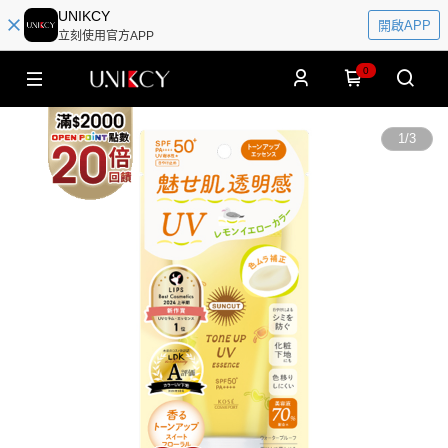
UNIKCY
開啟APP
立刻使用官方APP
0
1
/
3