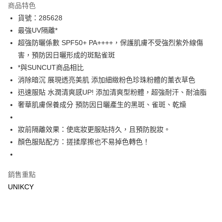
商品特色
LINE Pay
貨號：285628
最強UV隔離*
Apple Pay
超強防曬係數 SPF50+ PA++++，保護肌膚不受強烈紫外線傷
街口支付
害，預防因日曬形成的斑點雀斑
*與SUNCUT商品相比
悠遊付
消除暗沉 展現透亮美肌 添加細緻粉色珍珠粉體的薰衣草色
Google Pay
迅速服貼 水潤清爽感UP! 添加清爽型粉體，超強耐汗、耐油脂
奢華肌膚保養成分 預防因日曬產生的黑斑、雀斑、乾燥
運送方式
7-11取貨付款［需3-5個工作天不含預購商品］
妝前隔離效果：使底妝更服貼持久，且預防脫妝。
顏色服貼配方：搓揉摩擦也不易掉色轉色！
每筆NT$70，滿NT$499(含以上)免運費
付款後7-11取貨［需3-5個工作天不含預購商品］
每筆NT$70，滿NT$499(含以上)免運費
銷售重點
UNIKCY
宅配［需2-3個工作天不含預購商品］
每筆NT$100，滿NT$799(含以上)免運費