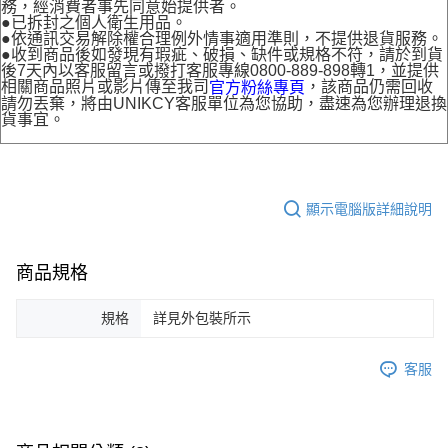
務，經消費者事先同意始提供者。
●已拆封之個人衛生用品。
●依通訊交易解除權合理例外情事適用準則，不提供退貨服務。
●收到商品後如發現有瑕疵、破損、缺件或規格不符，請於到貨
後7天內以客服留言或撥打客服專線0800-889-898轉1，並提供
相關商品照片或影片傳至我司
，該商品仍需回收
官方粉絲專頁
請勿丟棄，將由UNIKCY客服單位為您協助，盡速為您辦理退換
貨事宜。
顯示電腦版詳細說明
商品規格
規格
詳見外包裝所示
客服