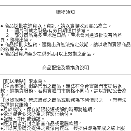
購物須知
● 商品採批次進貨以下資訊，請以實際收到實品為主。
１．圖片刊載之製造/有效日期僅供參考。
２．部分商品為多產地進口品，產地會因進貨批次有所差
異，隨機出貨。
● 商品採批次進貨，隨機出貨無法指定效期，請以收到實際商品
的效期為主。
● 商品出貨均至少提供6個月以上效期之商品。
商品配送及退換貨說明
【配送地點】限本島。
【注意事項】網路售出之商品，無法在全台實體門市提供退
款、退換貨服務。若與實體門市價格不同時，請以網站公告為
主。
【退貨說明】若您購買之商品或服務為下列情形之一，恕無法
提供退貨服務：
●易於腐敗、保存期限較短或解約時即將逾期。
●依消費者要求所為之客製化給付。
●報紙、期刊或雜誌。
●經消費者拆封之影音商品或電腦軟體。
●非以有形媒介提供之數位內容或一經提供即為完成之線上服