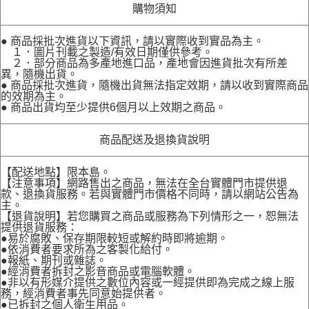
購物須知
● 商品採批次進貨以下資訊，請以實際收到實品為主。
１．圖片刊載之製造/有效日期僅供參考。
２．部分商品為多產地進口品，產地會因進貨批次有所差
異，隨機出貨。
● 商品採批次進貨，隨機出貨無法指定效期，請以收到實際商品
的效期為主。
● 商品出貨均至少提供6個月以上效期之商品。
商品配送及退換貨說明
【配送地點】限本島。
【注意事項】網路售出之商品，無法在全台實體門市提供退
款、退換貨服務。若與實體門市價格不同時，請以網站公告為
主。
【退貨說明】若您購買之商品或服務為下列情形之一，恕無法
提供退貨服務：
●易於腐敗、保存期限較短或解約時即將逾期。
●依消費者要求所為之客製化給付。
●報紙、期刊或雜誌。
●經消費者拆封之影音商品或電腦軟體。
●非以有形媒介提供之數位內容或一經提供即為完成之線上服
務，經消費者事先同意始提供者。
●已拆封之個人衛生用品。