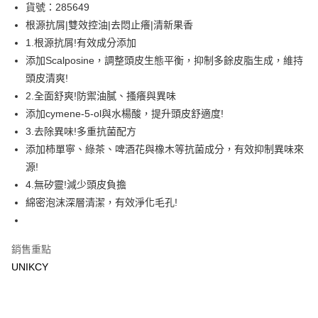
LINE Pay
貨號：285649
根源抗屑|雙效控油|去悶止癢|清新果香
Apple Pay
1.根源抗屑!有效成分添加
街口支付
添加Scalposine，調整頭皮生態平衡，抑制多餘皮脂生成，維持
頭皮清爽!
悠遊付
2.全面舒爽!防禦油膩、搔癢與異味
Google Pay
添加cymene-5-ol與水楊酸，提升頭皮舒適度!
3.去除異味!多重抗菌配方
運送方式
添加柿單寧、綠茶、啤酒花與橡木等抗菌成分，有效抑制異味來
7-11取貨付款［需3-5個工作天不含預購商品］
源!
4.無矽靈!減少頭皮負擔
每筆NT$70，滿NT$499(含以上)免運費
綿密泡沫深層清潔，有效淨化毛孔!
付款後7-11取貨［需3-5個工作天不含預購商品］
每筆NT$70，滿NT$499(含以上)免運費
銷售重點
宅配［需2-3個工作天不含預購商品］
UNIKCY
每筆NT$100，滿NT$799(含以上)免運費