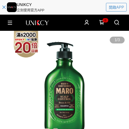
UNIKCY
開啟APP
立刻使用官方APP
0
1
/
3