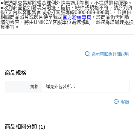
●依通訊交易解除權合理例外情事適用準則，不提供退貨服務。
●收到商品後如發現有瑕疵、破損、缺件或規格不符，請於到貨
後7天內以客服留言或撥打客服專線0800-889-898轉1，並提供
相關商品照片或影片傳至我司
，該商品仍需回收
官方粉絲專頁
請勿丟棄，將由UNIKCY客服單位為您協助，盡速為您辦理退換
貨事宜。
顯示電腦版詳細說明
商品規格
規格
詳見外包裝所示
客服
商品相關分類 (1)