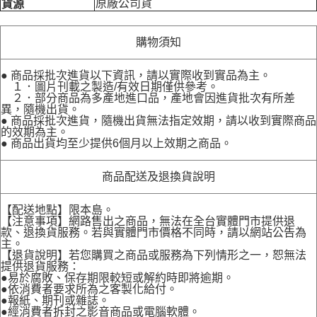
原廠公司貨
貨源
購物須知
● 商品採批次進貨以下資訊，請以實際收到實品為主。
１．圖片刊載之製造/有效日期僅供參考。
２．部分商品為多產地進口品，產地會因進貨批次有所差
異，隨機出貨。
● 商品採批次進貨，隨機出貨無法指定效期，請以收到實際商品
的效期為主。
● 商品出貨均至少提供6個月以上效期之商品。
商品配送及退換貨說明
【配送地點】限本島。
【注意事項】網路售出之商品，無法在全台實體門市提供退
款、退換貨服務。若與實體門市價格不同時，請以網站公告為
主。
【退貨說明】若您購買之商品或服務為下列情形之一，恕無法
提供退貨服務：
●易於腐敗、保存期限較短或解約時即將逾期。
●依消費者要求所為之客製化給付。
●報紙、期刊或雜誌。
●經消費者拆封之影音商品或電腦軟體。