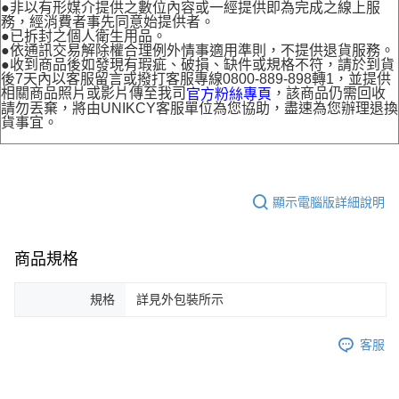
●非以有形媒介提供之數位內容或一經提供即為完成之線上服
務，經消費者事先同意始提供者。
●已拆封之個人衛生用品。
●依通訊交易解除權合理例外情事適用準則，不提供退貨服務。
●收到商品後如發現有瑕疵、破損、缺件或規格不符，請於到貨
後7天內以客服留言或撥打客服專線0800-889-898轉1，並提供
相關商品照片或影片傳至我司
，該商品仍需回收
官方粉絲專頁
請勿丟棄，將由UNIKCY客服單位為您協助，盡速為您辦理退換
貨事宜。
顯示電腦版詳細說明
商品規格
規格
詳見外包裝所示
客服