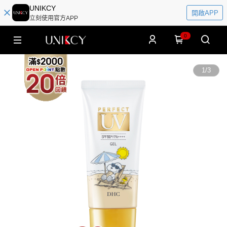
UNIKCY
開啟APP
立刻使用官方APP
0
1
/
3