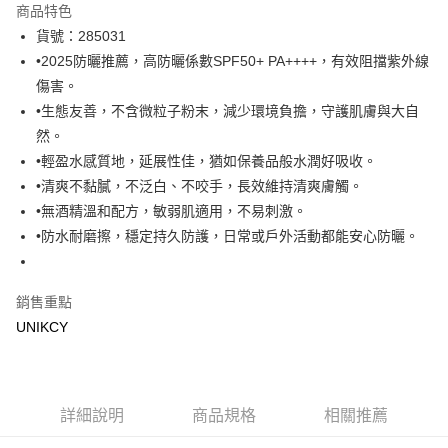
商品特色
LINE Pay
貨號：285031
•2025防曬推薦，高防曬係數SPF50+ PA++++，有效阻擋紫外線
Apple Pay
傷害。
街口支付
•生態友善，不含微粒子粉末，減少環境負擔，守護肌膚與大自
然。
悠遊付
•輕盈水感質地，延展性佳，猶如保養品般水潤好吸收。
Google Pay
•清爽不黏膩，不泛白、不咬手，長效維持清爽膚觸。
•無酒精溫和配方，敏弱肌適用，不易刺激。
運送方式
•防水耐磨擦，穩定持久防護，日常或戶外活動都能安心防曬。
7-11取貨付款［需3-5個工作天不含預購商品］
每筆NT$70，滿NT$499(含以上)免運費
銷售重點
付款後7-11取貨［需3-5個工作天不含預購商品］
UNIKCY
每筆NT$70，滿NT$499(含以上)免運費
宅配［需2-3個工作天不含預購商品］
詳細說明
商品規格
相關推薦
每筆NT$100，滿NT$799(含以上)免運費