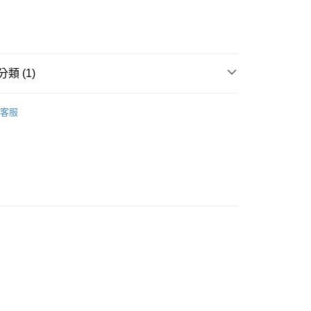
貨付款［需3-5個工作天不含預購商品］
類 (1)
0，滿NT$499(含以上)免運費
POINT點數換券
11取貨［需3-5個工作天不含預購商品］
客服
0，滿NT$499(含以上)免運費
-3個工作天不含預購商品］
00，滿NT$799(含以上)免運費