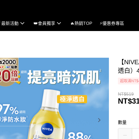
☄最新活動
👑會員獨享
🔥熱銷TOP
⚡優惠券專區
【NI
透白）4
超取滿NT$
NT$519
NT$3
數量