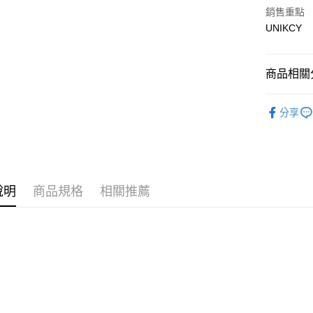
銷售重點
UNIKCY
運送方式
7-11取
商品相關分
每筆NT$7
🪙OPEN
付款後7-
分享
每筆NT$7
宅配［需2
每筆NT$1
說明
商品規格
相關推薦