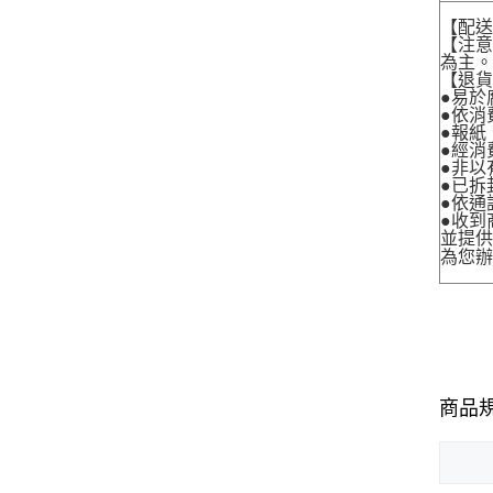
【配
【注
為主
【退
●易於
●依消
●報紙
●經消
●非以
●已拆
●依通
●收到
並提
為您
商品