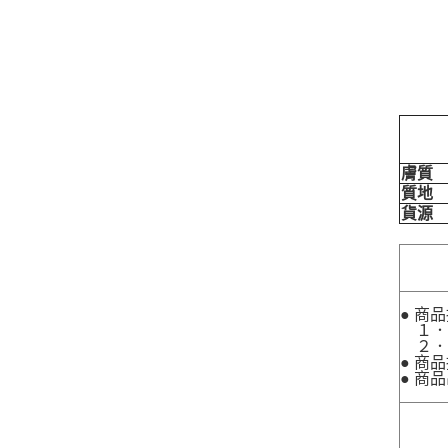
膚質
質地
貨源
● 商
１．
２．
● 商
● 商