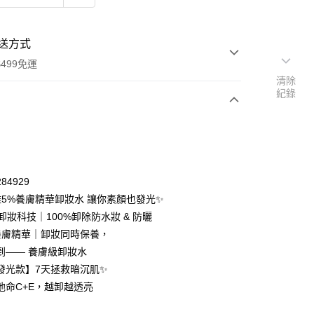
送方式
499免運
清除
紀錄
次付款
付款
84929
雅5%養膚精華卸妝水 讓你素顏也發光✨
卸妝科技｜100%卸除防水妝 & 防曬
%養膚精華｜卸妝同時保養，
到—— 養膚級卸妝水
發光款】7天拯救暗沉肌✨
他命C+E，越卸越透亮
y