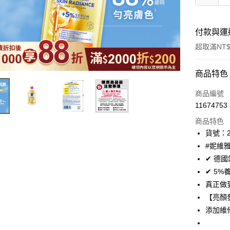
付款與運
超取滿NT$
付款方式
商品特色
icash Pay
商品編號
11674753
信用卡一
商品特色
超商取貨
貨號：2
#妮維
LINE Pay
✔ 德國
Apple Pay
✔ 5
真正做
街口支付
【亮顏
悠遊付
添加維
Google Pa