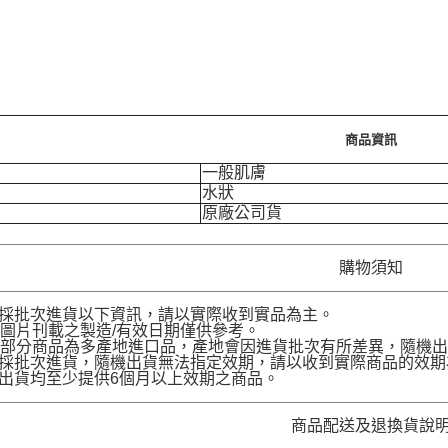
商品資訊
一般肌膚
水狀
原廠公司貨
購物須知
品採批次進貨以下資訊，請以實際收到實品為主。
圖片刊載之製造/有效日期僅供參考。
部分商品為多產地進口品，產地會因進貨批次有所差異，隨機出
品採批次進貨，隨機出貨無法指定效期，請以收到實際商品的效期
品出貨均至少提供6個月以上效期之商品。
商品配送及退換貨說