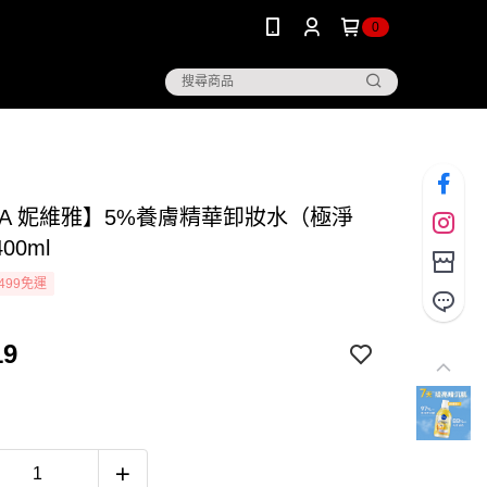
0
VEA 妮維雅】5%養膚精華卸妝水（極淨
00ml
499免運
19