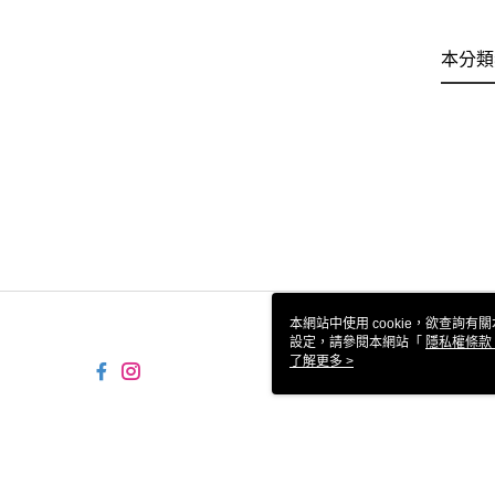
本分類
本網站中使用 cookie，欲查詢有關
設定，請參閱本網站「
隱私權條款
使用 cookie。
了解更多 >