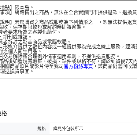
送地點】限本島。
意事項】網路售出之商品，無法在全台實體門市提供退款、退換
。
貨說明】若您購買之商品或服務為下列情形之一，恕無法提供退
腐敗、保存期限較短或解約時即將逾期。
費者要求所為之客製化給付。
、期刊或雜誌。
費者拆封之影音商品或電腦軟體。
有形媒介提供之數位內容或一經提供即為完成之線上服務，經消
封之個人衛生用品。
訊交易解除權合理例外情事適用準則，不提供退貨服務。
商品後如發現有瑕疵、破損、缺件或規格不符，請於到貨後7天內以客服
供相關商品照片或影片傳至我司
，該商品仍需回收請
官方粉絲專頁
辦理退換貨事宜。
規格
規格
詳見外包裝所示