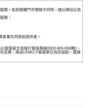
貨服務。若與實體門市價格不同時，請以網站公告
貨服務：
費者事先同意始提供者。
留言或撥打客服專線0800-889-898轉1，
勿丟棄，將由UNIKCY客服單位為您協助，盡速