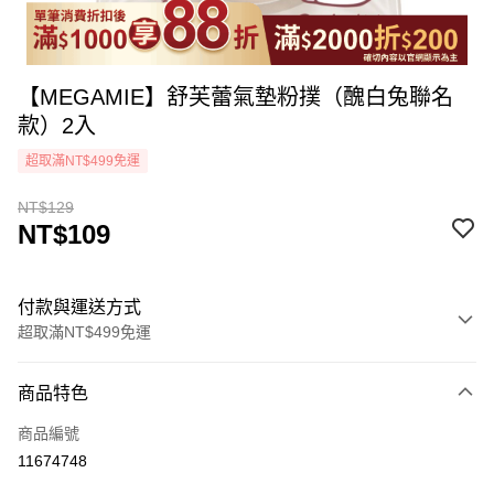
【MEGAMIE】舒芙蕾氣墊粉撲（醜白兔聯名
款）2入
超取滿NT$499免運
NT$129
NT$109
付款與運送方式
超取滿NT$499免運
付款方式
商品特色
icash Pay
商品編號
信用卡一次付款
11674748
超商取貨付款