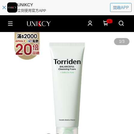
UNIKCY
開啟APP
立刻使用官方APP
0
1
/
3