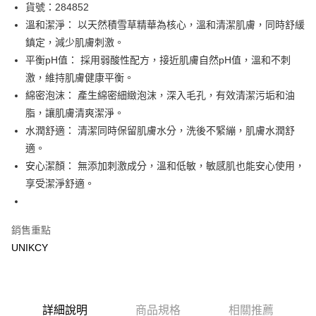
LINE Pay
貨號：284852
溫和潔淨： 以天然積雪草精華為核心，溫和清潔肌膚，同時舒緩
Apple Pay
鎮定，減少肌膚刺激。
街口支付
平衡pH值： 採用弱酸性配方，接近肌膚自然pH值，溫和不刺
激，維持肌膚健康平衡。
悠遊付
綿密泡沫： 產生綿密細緻泡沫，深入毛孔，有效清潔污垢和油
Google Pay
脂，讓肌膚清爽潔淨。
水潤舒適： 清潔同時保留肌膚水分，洗後不緊繃，肌膚水潤舒
運送方式
適。
7-11取貨付款［需3-5個工作天不含預購商品］
安心潔顏： 無添加刺激成分，溫和低敏，敏感肌也能安心使用，
享受潔淨舒適。
每筆NT$70，滿NT$499(含以上)免運費
付款後7-11取貨［需3-5個工作天不含預購商品］
每筆NT$70，滿NT$499(含以上)免運費
銷售重點
UNIKCY
宅配［需2-3個工作天不含預購商品］
每筆NT$100，滿NT$799(含以上)免運費
詳細說明
商品規格
相關推薦