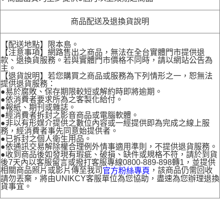
商品配送及退換貨說明
【配送地點】限本島。
【注意事項】網路售出之商品，無法在全台實體門市提供退
款、退換貨服務。若與實體門市價格不同時，請以網站公告為
主。
【退貨說明】若您購買之商品或服務為下列情形之一，恕無法
提供退貨服務：
●易於腐敗、保存期限較短或解約時即將逾期。
●依消費者要求所為之客製化給付。
●報紙、期刊或雜誌。
●經消費者拆封之影音商品或電腦軟體。
●非以有形媒介提供之數位內容或一經提供即為完成之線上服
務，經消費者事先同意始提供者。
●已拆封之個人衛生用品。
●依通訊交易解除權合理例外情事適用準則，不提供退貨服務。
●收到商品後如發現有瑕疵、破損、缺件或規格不符，請於到貨
後7天內以客服留言或撥打客服專線0800-889-898轉1，並提供
相關商品照片或影片傳至我司
，該商品仍需回收
官方粉絲專頁
請勿丟棄，將由UNIKCY客服單位為您協助，盡速為您辦理退換
貨事宜。