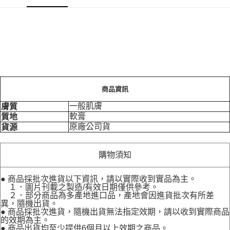
商品資訊
一般肌膚
膚質
軟膏
質地
原廠公司貨
貨源
購物須知
● 商品採批次進貨以下資訊，請以實際收到實品為主。
１．圖片刊載之製造/有效日期僅供參考。
２．部分商品為多產地進口品，產地會因進貨批次有所差
異，隨機出貨。
● 商品採批次進貨，隨機出貨無法指定效期，請以收到實際商品
的效期為主。
● 商品出貨均至少提供6個月以上效期之商品。