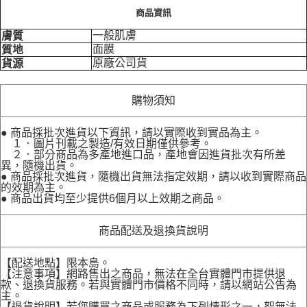
商品資訊
一般肌膚
膚質
面膜
質地
原廠公司貨
貨源
購物須知
● 商品採批次進貨以下資訊，請以實際收到實品為主。
１．圖片刊載之製造/有效日期僅供參考。
２．部分商品為多產地進口品，產地會因進貨批次有所差
異，隨機出貨。
● 商品採批次進貨，隨機出貨無法指定效期，請以收到實際商品
的效期為主。
● 商品出貨均至少提供6個月以上效期之商品。
商品配送及退換貨說明
【配送地點】限本島。
【注意事項】網路售出之商品，無法在全台實體門市提供退
款、退換貨服務。若與實體門市價格不同時，請以網站公告為
主。
【退貨說明】若您購買之商品或服務為下列情形之一，恕無法