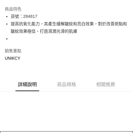
超商取貨付款
商品特色
LINE Pay
貨號：284817
提高抗氧化能力，其產生緩解皺紋和亮白效果，對於改善斑點和
Apple Pay
皺紋效果極佳，打造濕潤光滑的肌膚
街口支付
悠遊付
銷售重點
UNIKCY
Google Pay
運送方式
7-11取貨付款［需3-5個工作天不含預購商品］
詳細說明
商品規格
相關推薦
每筆NT$70，滿NT$499(含以上)免運費
付款後7-11取貨［需3-5個工作天不含預購商品］
每筆NT$70，滿NT$499(含以上)免運費
宅配［需2-3個工作天不含預購商品］
每筆NT$100，滿NT$799(含以上)免運費