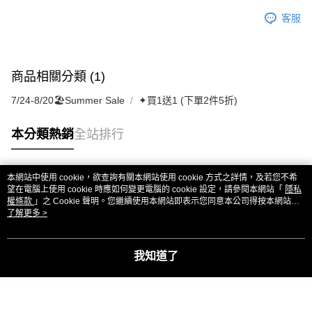
客服
商品相關分類 (1)
7/24-8/20🏖️Summer Sale
✦買1送1 (下單2件5折)
本分類熱銷
全站排行
本網站中使用 cookie，欲查詢有關本網站使用 cookie 方式之詳情，及若您不希
熱門標籤
望在電腦上使用 cookie 時應如何變更電腦的 cookie 設定，請參閱本網站「
隱私
權條款
」之 Cookie 聲明。您繼續使用本網站即表示您同意本公司得按本網站使
用條款之 Cookie 聲明使用 cookie。
了解更多 >
我知道了