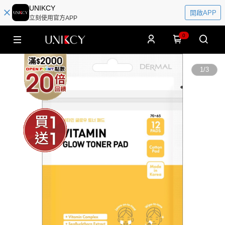
UNIKCY
開啟APP
立刻使用官方APP
0
1
/
3