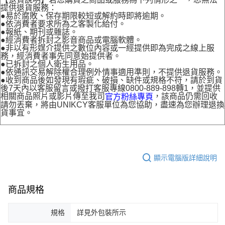
提供退貨服務：
●易於腐敗、保存期限較短或解約時即將逾期。
●依消費者要求所為之客製化給付。
●報紙、期刊或雜誌。
●經消費者拆封之影音商品或電腦軟體。
●非以有形媒介提供之數位內容或一經提供即為完成之線上服
務，經消費者事先同意始提供者。
●已拆封之個人衛生用品。
●依通訊交易解除權合理例外情事適用準則，不提供退貨服務。
●收到商品後如發現有瑕疵、破損、缺件或規格不符，請於到貨
後7天內以客服留言或撥打客服專線0800-889-898轉1，並提供
相關商品照片或影片傳至我司
，該商品仍需回收
官方粉絲專頁
請勿丟棄，將由UNIKCY客服單位為您協助，盡速為您辦理退換
貨事宜。
顯示電腦版詳細說明
商品規格
規格
詳見外包裝所示