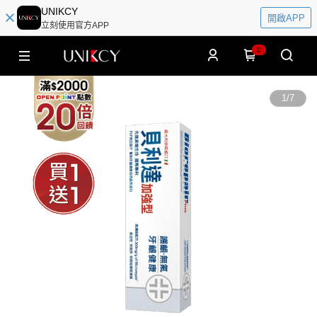
UNIKCY
開啟APP
立刻使用官方APP
0
1
/
7