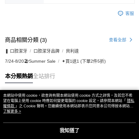
客服
商品相關分類 (3)
查看全部
❚ 口腔潔牙
口腔潔牙品牌
貝利達
7/24-8/20🏖️Summer Sale
✦買1送1 (下單2件5折)
本分類熱銷
全站排行
本網站中使用 cookie，欲查詢有關本網站使用 cookie 方式之詳情，及若您不希
熱門標籤
望在電腦上使用 cookie 時應如何變更電腦的 cookie 設定，請參閱本網站「
隱私
權條款
」之 Cookie 聲明。您繼續使用本網站即表示您同意本公司得按本網站使
用條款之 Cookie 聲明使用 cookie。
了解更多 >
我知道了