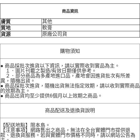
商品資訊
其他
膚質
軟膏
質地
原廠公司貨
貨源
購物須知
● 商品採批次進貨以下資訊，請以實際收到實品為主。
１．圖片刊載之製造/有效日期僅供參考。
２．部分商品為多產地進口品，產地會因進貨批次有所差
異，隨機出貨。
● 商品採批次進貨，隨機出貨無法指定效期，請以收到實際商品
的效期為主。
● 商品出貨均至少提供6個月以上效期之商品。
商品配送及退換貨說明
【配送地點】限本島。
【注意事項】網路售出之商品，無法在全台實體門市提供退
款、退換貨服務。若與實體門市價格不同時，請以網站公告為