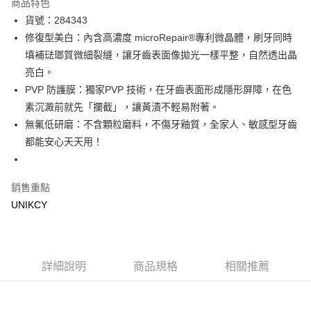
商品特色
LINE Pay
貨號：284343
修復型美白：內含高濃度 microRepair®專利微晶體，刷牙同時
Apple Pay
填補琺瑯質微細裂縫，讓牙齒表面像拋光一樣平整，自然透出晶
街口支付
亮白。
PVP 防護膜：獨家PVP 技術，在牙齒表面形成隱形屏障，在色
悠遊付
素沉澱前就先「攔截」，讓黃漬不輕易附著。
Google Pay
無氟低研磨：不含顆粒磨料，不傷牙釉質，全家人、敏感型牙齒
都能安心天天用！
運送方式
7-11取貨付款［需3-5個工作天不含預購商品］
銷售重點
每筆NT$70，滿NT$499(含以上)免運費
UNIKCY
付款後7-11取貨［需3-5個工作天不含預購商品］
每筆NT$70，滿NT$499(含以上)免運費
宅配［需2-3個工作天不含預購商品］
詳細說明
商品規格
相關推薦
每筆NT$100，滿NT$799(含以上)免運費