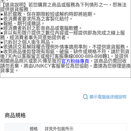
主。
【退貨說明】若您購買之商品或服務為下列情形之一，恕無法
提供退貨服務：
●易於腐敗、保存期限較短或解約時即將逾期。
●依消費者要求所為之客製化給付。
●報紙、期刊或雜誌。
●經消費者拆封之影音商品或電腦軟體。
●非以有形媒介提供之數位內容或一經提供即為完成之線上服
務，經消費者事先同意始提供者。
●已拆封之個人衛生用品。
●依通訊交易解除權合理例外情事適用準則，不提供退貨服務。
●收到商品後如發現有瑕疵、破損、缺件或規格不符，請於到貨
後7天內以客服留言或撥打客服專線0800-889-898轉1，並提供
相關商品照片或影片傳至我司
，該商品仍需回收
官方粉絲專頁
請勿丟棄，將由UNIKCY客服單位為您協助，盡速為您辦理退換
貨事宜。
顯示電腦版詳細說明
商品規格
規格
詳見外包裝所示