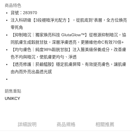
超商取貨付款
商品特色
LINE Pay
貨號：283970
注入科研級【3段褪暗淨光配方 】，從肌底到“表層，全方位煥亮
Apple Pay
零死角
街口支付
【抑制暗沉｜獨家煥亮科技 GlutaGlow™】從根源抑制暗沉，協
同肌膚生成穀胱甘肽，深層淨膚透亮，更勝維他命C有效70倍+
悠遊付
【均勻膚色｜純度98%穀胱甘肽】注入醫美級保養成分，改善膚
Google Pay
色不均與暗沉，使肌膚更均勻、淨透
【透亮修護｜菸鹼醯胺】穩定肌膚屏障、有效提亮膚色，讓肌膚
運送方式
由內而外亮出晶透光感
7-11取貨付款［需3-5個工作天不含預購商品］
每筆NT$70，滿NT$499(含以上)免運費
銷售重點
付款後7-11取貨［需3-5個工作天不含預購商品］
UNIKCY
每筆NT$70，滿NT$499(含以上)免運費
宅配［需2-3個工作天不含預購商品］
詳細說明
商品規格
相關推薦
每筆NT$100，滿NT$799(含以上)免運費