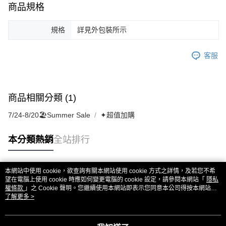
商品規格
規格
詳見外包裝所示
客服
商品相關分類 (1)
7/24-8/20🏖️Summer Sale
✦超值加購
本分類熱銷
全站排行
本網站中使用 cookie，欲查詢有關本網站使用 cookie 方式之詳情，及若您不希
熱門標籤
望在電腦上使用 cookie 時應如何變更電腦的 cookie 設定，請參閱本網站「
隱私
權條款
」之 Cookie 聲明。您繼續使用本網站即表示您同意本公司得按本網站使
用條款之 Cookie 聲明使用 cookie。
了解更多 >