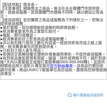
【配送地點】限本島。
【注意事項】網路售出之商品，無法在全台實體門市提供退
款、退換貨服務。若與實體門市價格不同時，請以網站公告為
主。
【退貨說明】若您購買之商品或服務為下列情形之一，恕無法
提供退貨服務：
●易於腐敗、保存期限較短或解約時即將逾期。
●依消費者要求所為之客製化給付。
●報紙、期刊或雜誌。
●經消費者拆封之影音商品或電腦軟體。
●非以有形媒介提供之數位內容或一經提供即為完成之線上服
務，經消費者事先同意始提供者。
●已拆封之個人衛生用品。
●依通訊交易解除權合理例外情事適用準則，不提供退貨服務。
●收到商品後如發現有瑕疵、破損、缺件或規格不符，請於到貨
後7天內以客服留言或撥打客服專線0800-889-898轉1，並提供
相關商品照片或影片傳至我司
，該商品仍需回收
官方粉絲專頁
請勿丟棄，將由UNIKCY客服單位為您協助，盡速為您辦理退換
貨事宜。
顯示電腦版詳細說明