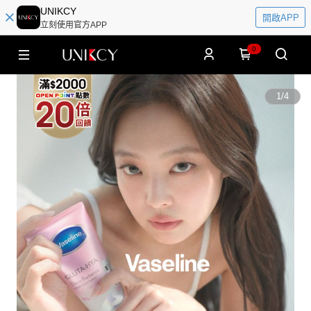
UNIKCY
開啟APP
立刻使用官方APP
0
1
/
4