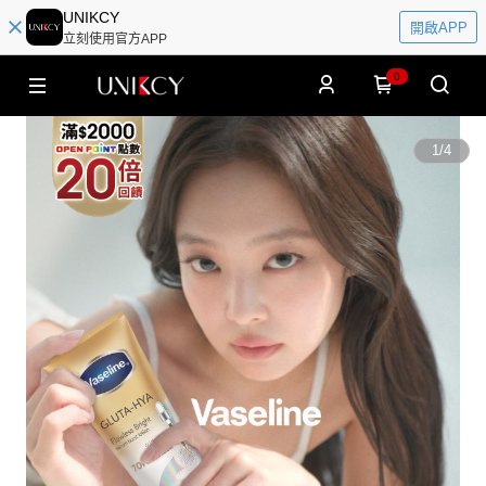
UNIKCY
開啟APP
立刻使用官方APP
0
1
/
4