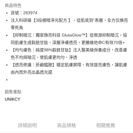
超商取貨付款
商品特色
LINE Pay
貨號：283974
注入科研級【3段褪暗淨光配方 】，從肌底到“表層，全方位煥亮
Apple Pay
零死角
街口支付
【抑制暗沉｜獨家煥亮科技 GlutaGlow™】從根源抑制暗沉，協
同肌膚生成穀胱甘肽，深層淨膚透亮，更勝維他命C有效70倍+
悠遊付
【均勻膚色｜純度98%穀胱甘肽】注入醫美級保養成分，改善膚
Google Pay
色不均與暗沉，使肌膚更均勻、淨透
【透亮修護｜菸鹼醯胺】穩定肌膚屏障、有效提亮膚色，讓肌膚
運送方式
由內而外亮出晶透光感
7-11取貨付款［需3-5個工作天不含預購商品］
每筆NT$70，滿NT$499(含以上)免運費
銷售重點
付款後7-11取貨［需3-5個工作天不含預購商品］
UNIKCY
每筆NT$70，滿NT$499(含以上)免運費
宅配［需2-3個工作天不含預購商品］
詳細說明
商品規格
相關推薦
每筆NT$100，滿NT$799(含以上)免運費