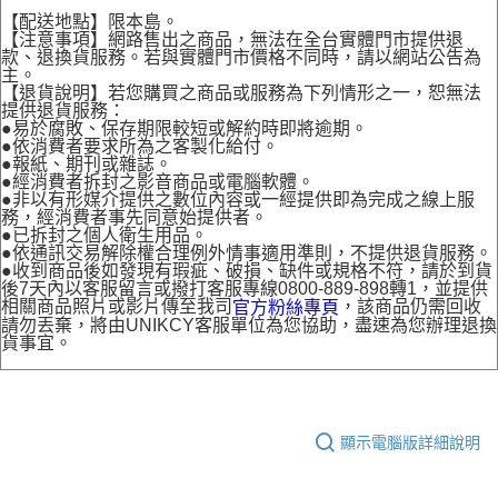
【配送地點】限本島。
【注意事項】網路售出之商品，無法在全台實體門市提供退
款、退換貨服務。若與實體門市價格不同時，請以網站公告為
主。
【退貨說明】若您購買之商品或服務為下列情形之一，恕無法
提供退貨服務：
●易於腐敗、保存期限較短或解約時即將逾期。
●依消費者要求所為之客製化給付。
●報紙、期刊或雜誌。
●經消費者拆封之影音商品或電腦軟體。
●非以有形媒介提供之數位內容或一經提供即為完成之線上服
務，經消費者事先同意始提供者。
●已拆封之個人衛生用品。
●依通訊交易解除權合理例外情事適用準則，不提供退貨服務。
●收到商品後如發現有瑕疵、破損、缺件或規格不符，請於到貨
後7天內以客服留言或撥打客服專線0800-889-898轉1，並提供
相關商品照片或影片傳至我司
，該商品仍需回收
官方粉絲專頁
請勿丟棄，將由UNIKCY客服單位為您協助，盡速為您辦理退換
貨事宜。
顯示電腦版詳細說明