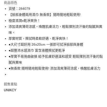
商品特色
LINE Pay
貨號：284079
【臉部身體兩用濕巾 無香款】隨時隨地輕鬆使用!
Apple Pay
極度濕潤x乾淨爽快！
街口支付
添加清爽薄荷涼感，喚醒肌膚活力，輕鬆揮別流汗後的黏膩與異
味。
悠遊付
厚實材質，擦拭時柔軟舒適、乾淨爽快！
Google Pay
●大尺寸超好用 26x20cm 一張即可拭淨臉部與身體
●超豐沛水感濕巾 富含液體擦拭更乾淨
運送方式
●厚實不易捲曲破損 給予肌膚舒適溫和感受 輕鬆揮別流汗後的黏
7-11取貨付款［需3-5個工作天不含預購商品］
膩與異味
●無香款 隨時隨地輕鬆使用! 添加清爽薄荷涼感，喚醒肌膚活力
每筆NT$70，滿NT$499(含以上)免運費
付款後7-11取貨［需3-5個工作天不含預購商品］
每筆NT$70，滿NT$499(含以上)免運費
銷售重點
UNIKCY
宅配［需2-3個工作天不含預購商品］
每筆NT$100，滿NT$799(含以上)免運費