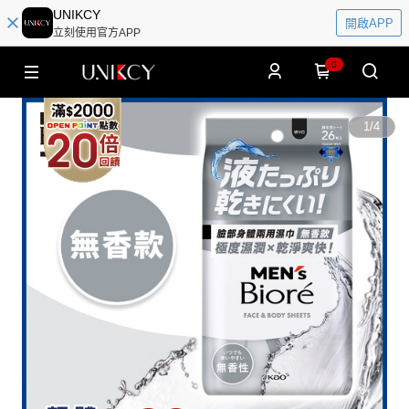
UNIKCY
開啟APP
立刻使用官方APP
0
1
/
4