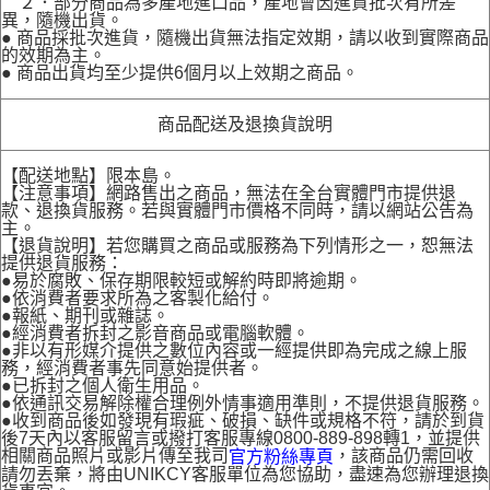
２．部分商品為多產地進口品，產地會因進貨批次有所差
異，隨機出貨。
● 商品採批次進貨，隨機出貨無法指定效期，請以收到實際商品
的效期為主。
● 商品出貨均至少提供6個月以上效期之商品。
商品配送及退換貨說明
【配送地點】限本島。
【注意事項】網路售出之商品，無法在全台實體門市提供退
款、退換貨服務。若與實體門市價格不同時，請以網站公告為
主。
【退貨說明】若您購買之商品或服務為下列情形之一，恕無法
提供退貨服務：
●易於腐敗、保存期限較短或解約時即將逾期。
●依消費者要求所為之客製化給付。
●報紙、期刊或雜誌。
●經消費者拆封之影音商品或電腦軟體。
●非以有形媒介提供之數位內容或一經提供即為完成之線上服
務，經消費者事先同意始提供者。
●已拆封之個人衛生用品。
●依通訊交易解除權合理例外情事適用準則，不提供退貨服務。
●收到商品後如發現有瑕疵、破損、缺件或規格不符，請於到貨
後7天內以客服留言或撥打客服專線0800-889-898轉1，並提供
相關商品照片或影片傳至我司
，該商品仍需回收
官方粉絲專頁
請勿丟棄，將由UNIKCY客服單位為您協助，盡速為您辦理退換