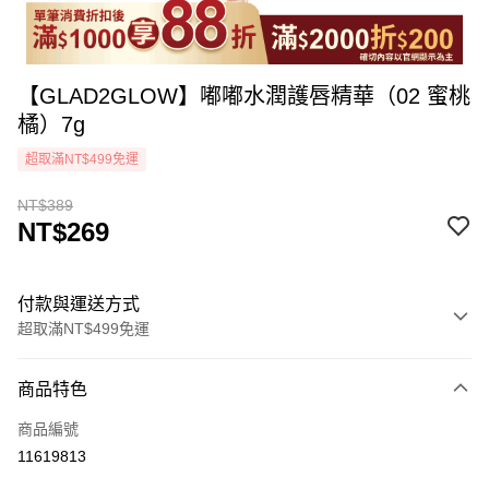
【GLAD2GLOW】嘟嘟水潤護唇精華（02 蜜桃
橘）7g
超取滿NT$499免運
NT$389
NT$269
付款與運送方式
超取滿NT$499免運
付款方式
商品特色
icash Pay
商品編號
信用卡一次付款
11619813
超商取貨付款