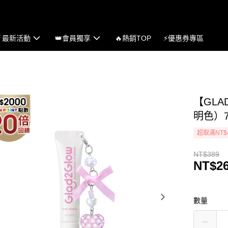
☄最新活動
👑會員獨享
🔥熱銷TOP
⚡優惠券專區
【GLA
明色）7
超取滿NT$
NT$389
NT$2
數量