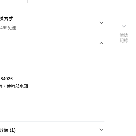
送方式
499免運
清除
紀錄
次付款
付款
84026
唇，使唇部水潤
類 (1)
y