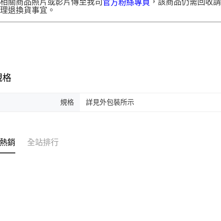
供相關商品照片或影片傳至我司
，該商品仍需回收請
官方粉絲專頁
辦理退換貨事宜。
規格
規格
詳見外包裝所示
熱銷
全站排行