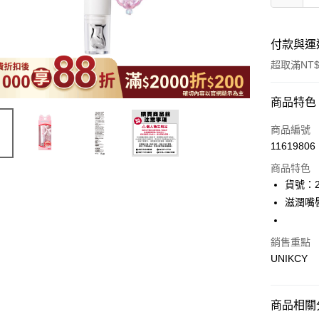
付款與運
超取滿NT$
付款方式
商品特色
icash Pay
商品編號
11619806
信用卡一
商品特色
超商取貨
貨號：2
滋潤嘴
LINE Pay
Apple Pay
銷售重點
UNIKCY
街口支付
悠遊付
商品相關分
Google Pa