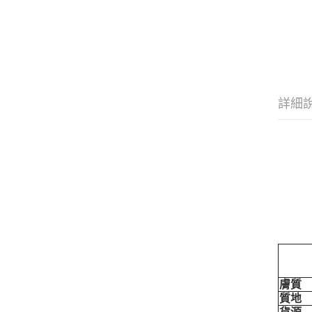
詳細
膚質
質地