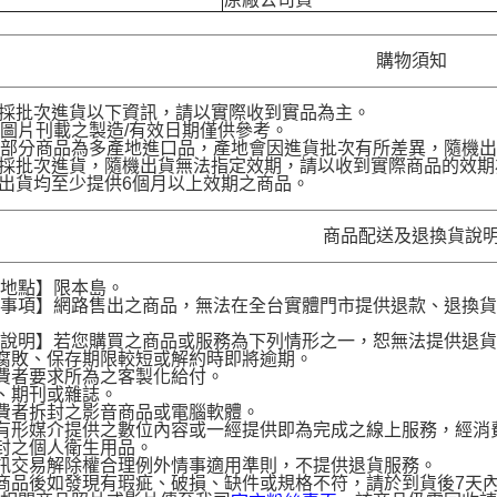
購物須知
品採批次進貨以下資訊，請以實際收到實品為主。
圖片刊載之製造/有效日期僅供參考。
部分商品為多產地進口品，產地會因進貨批次有所差異，隨機出
品採批次進貨，隨機出貨無法指定效期，請以收到實際商品的效期
品出貨均至少提供6個月以上效期之商品。
商品配送及退換貨說
送地點】限本島。
意事項】網路售出之商品，無法在全台實體門市提供退款、退換
。
貨說明】若您購買之商品或服務為下列情形之一，恕無法提供退
腐敗、保存期限較短或解約時即將逾期。
費者要求所為之客製化給付。
、期刊或雜誌。
費者拆封之影音商品或電腦軟體。
有形媒介提供之數位內容或一經提供即為完成之線上服務，經消
封之個人衛生用品。
訊交易解除權合理例外情事適用準則，不提供退貨服務。
商品後如發現有瑕疵、破損、缺件或規格不符，請於到貨後7天內以客服