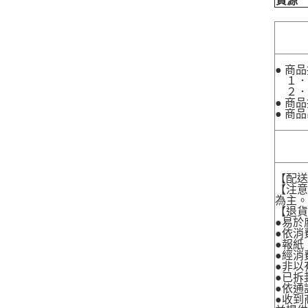
貨源
● 商
１．
２．
● 商
● 商
【配
【注
為主
【退
●易於
●依消
●報紙
●經消
●非以
●已拆
●依通
●收到