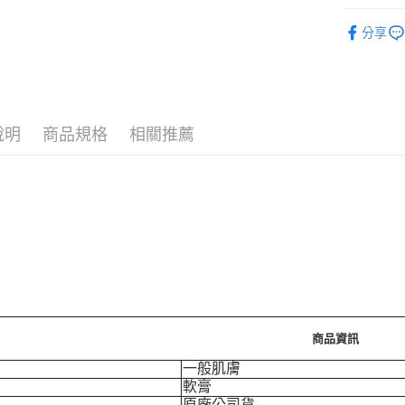
🪙OPEN
分享
運送方式
7-11取
每筆NT$7
說明
商品規格
相關推薦
付款後7-
每筆NT$7
宅配［需2
每筆NT$1
商品資訊
一般肌膚
軟膏
原廠公司貨