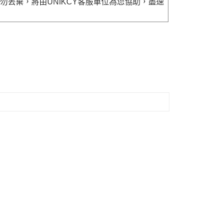
勿丟棄，將由UNIKCY客服單位為您協助，盡速