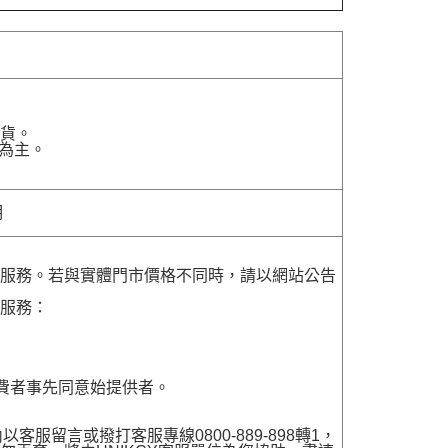
貨。
為主。
明
貨服務。若與實體門市價格不同時，請以網站公告
貨服務：
費者事先同意始提供者。
留言或撥打客服專線0800-889-898轉1，