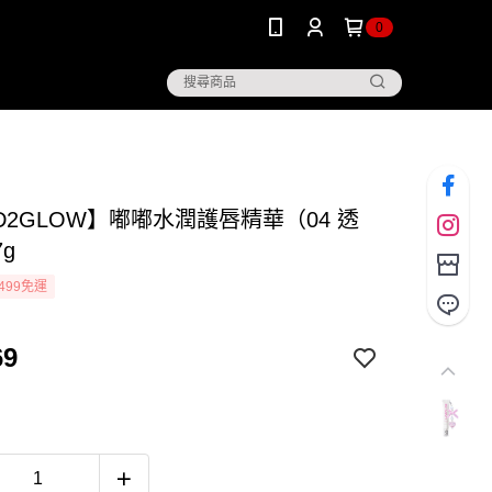
0
D2GLOW】嘟嘟水潤護唇精華（04 透
g
499免運
69