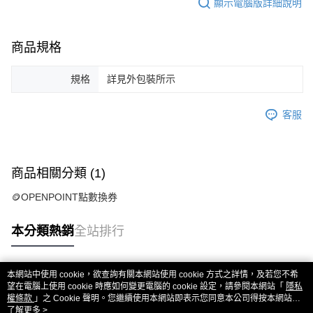
顯示電腦版詳細說明
商品規格
規格
詳見外包裝所示
客服
商品相關分類 (1)
🪙OPENPOINT點數換券
本分類熱銷
全站排行
本網站中使用 cookie，欲查詢有關本網站使用 cookie 方式之詳情，及若您不希
熱門標籤
望在電腦上使用 cookie 時應如何變更電腦的 cookie 設定，請參閱本網站「
隱私
權條款
」之 Cookie 聲明。您繼續使用本網站即表示您同意本公司得按本網站使
用條款之 Cookie 聲明使用 cookie。
了解更多 >