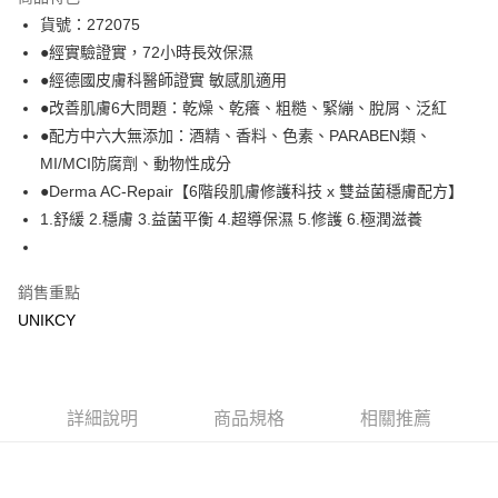
LINE Pay
貨號：272075
●經實驗證實，72小時長效保濕
Apple Pay
●經德國皮膚科醫師證實 敏感肌適用
街口支付
●改善肌膚6大問題：乾燥、乾癢、粗糙、緊繃、脫屑、泛紅
●配方中六大無添加：酒精、香料、色素、PARABEN類、
悠遊付
MI/MCI防腐劑、動物性成分
Google Pay
●Derma AC-Repair【6階段肌膚修護科技 x 雙益菌穩膚配方】
1.舒緩 2.穩膚 3.益菌平衡 4.超導保濕 5.修護 6.極潤滋養
運送方式
7-11取貨付款［需3-5個工作天不含預購商品］
銷售重點
每筆NT$70，滿NT$499(含以上)免運費
UNIKCY
付款後7-11取貨［需3-5個工作天不含預購商品］
每筆NT$70，滿NT$499(含以上)免運費
宅配［需2-3個工作天不含預購商品］
詳細說明
商品規格
相關推薦
每筆NT$100，滿NT$799(含以上)免運費