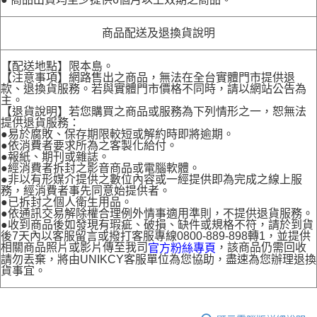
商品配送及退換貨說明
【配送地點】限本島。
【注意事項】網路售出之商品，無法在全台實體門市提供退
款、退換貨服務。若與實體門市價格不同時，請以網站公告為
主。
【退貨說明】若您購買之商品或服務為下列情形之一，恕無法
提供退貨服務：
●易於腐敗、保存期限較短或解約時即將逾期。
●依消費者要求所為之客製化給付。
●報紙、期刊或雜誌。
●經消費者拆封之影音商品或電腦軟體。
●非以有形媒介提供之數位內容或一經提供即為完成之線上服
務，經消費者事先同意始提供者。
●已拆封之個人衛生用品。
●依通訊交易解除權合理例外情事適用準則，不提供退貨服務。
●收到商品後如發現有瑕疵、破損、缺件或規格不符，請於到貨
後7天內以客服留言或撥打客服專線0800-889-898轉1，並提供
相關商品照片或影片傳至我司
，該商品仍需回收
官方粉絲專頁
請勿丟棄，將由UNIKCY客服單位為您協助，盡速為您辦理退換
貨事宜。