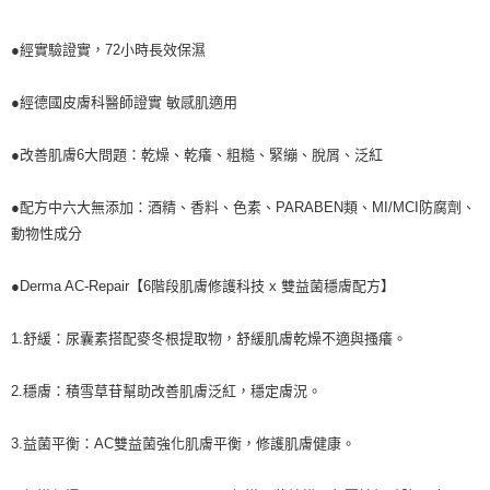
●經實驗證實，72小時長效保濕
●經德國皮膚科醫師證實 敏感肌適用
●改善肌膚6大問題：乾燥、乾癢、粗糙、緊繃、脫屑、泛紅
●配方中六大無添加：酒精、香料、色素、PARABEN類、MI/MCI防腐劑、
動物性成分
●Derma AC-Repair【6階段肌膚修護科技 x 雙益菌穩膚配方】
1.舒緩：尿囊素搭配麥冬根提取物，舒緩肌膚乾燥不適與搔癢。
2.穩膚：積雪草苷幫助改善肌膚泛紅，穩定膚況。
3.益菌平衡：AC雙益菌強化肌膚平衡，修護肌膚健康。