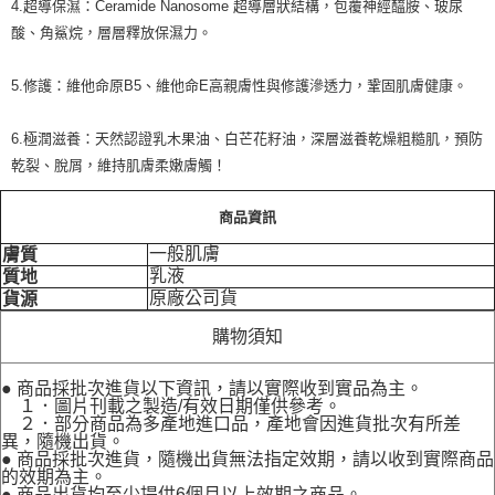
4.超導保濕：Ceramide Nanosome 超導層狀結構，包覆神經醯胺、玻尿
酸、角鯊烷，層層釋放保濕力。
5.修護：維他命原B5、維他命E高親膚性與修護滲透力，鞏固肌膚健康。
6.極潤滋養：天然認證乳木果油、白芒花籽油，深層滋養乾燥粗糙肌，預防
乾裂、脫屑，維持肌膚柔嫩膚觸！
商品資訊
一般肌膚
膚質
乳液
質地
原廠公司貨
貨源
購物須知
● 商品採批次進貨以下資訊，請以實際收到實品為主。
１．圖片刊載之製造/有效日期僅供參考。
２．部分商品為多產地進口品，產地會因進貨批次有所差
異，隨機出貨。
● 商品採批次進貨，隨機出貨無法指定效期，請以收到實際商品
的效期為主。
● 商品出貨均至少提供6個月以上效期之商品。