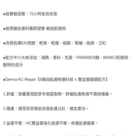
●經實驗證實，72小時長效保濕
●經德國皮膚科醫師證實 敏感肌適用
●改善肌膚6大問題：乾燥、乾癢、粗糙、緊繃、脫屑、泛紅
●配方中六大無添加：酒精、香料、色素、PARABEN類、MI/MCI防腐劑、
動物性成分
●Derma AC-Repair【6階段肌膚修護科技 x 雙益菌穩膚配方】
1.舒緩：尿囊素搭配麥冬根提取物，舒緩肌膚乾燥不適與搔癢。
2.穩膚：積雪草苷幫助改善肌膚泛紅，穩定膚況。
3.益菌平衡：AC雙益菌強化肌膚平衡，修護肌膚健康。