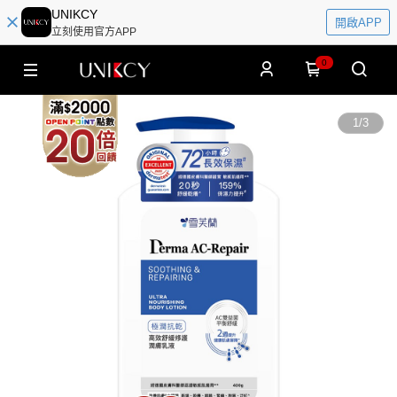
UNIKCY
開啟APP
立刻使用官方APP
0
1
/
3