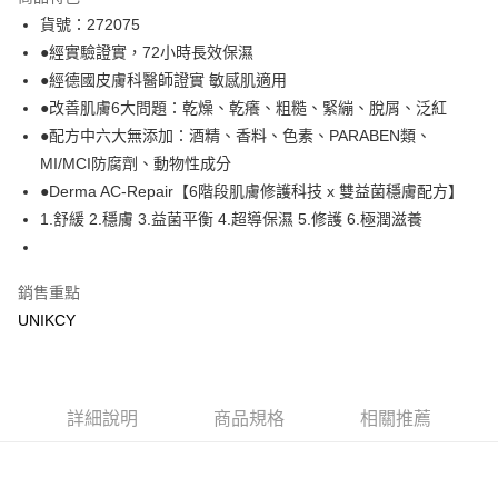
LINE Pay
貨號：272075
●經實驗證實，72小時長效保濕
Apple Pay
●經德國皮膚科醫師證實 敏感肌適用
街口支付
●改善肌膚6大問題：乾燥、乾癢、粗糙、緊繃、脫屑、泛紅
●配方中六大無添加：酒精、香料、色素、PARABEN類、
悠遊付
MI/MCI防腐劑、動物性成分
Google Pay
●Derma AC-Repair【6階段肌膚修護科技 x 雙益菌穩膚配方】
1.舒緩 2.穩膚 3.益菌平衡 4.超導保濕 5.修護 6.極潤滋養
運送方式
7-11取貨付款［需3-5個工作天不含預購商品］
銷售重點
每筆NT$70，滿NT$499(含以上)免運費
UNIKCY
付款後7-11取貨［需3-5個工作天不含預購商品］
每筆NT$70，滿NT$499(含以上)免運費
宅配［需2-3個工作天不含預購商品］
詳細說明
商品規格
相關推薦
每筆NT$100，滿NT$799(含以上)免運費