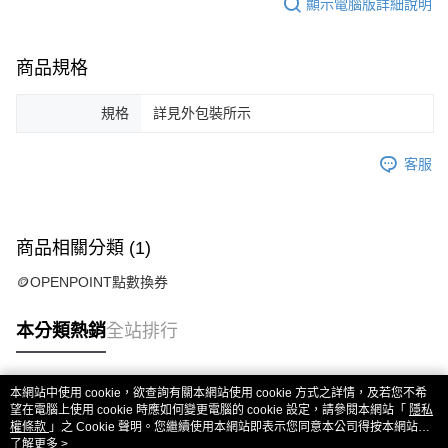
顯示電腦版詳細說明
商品規格
規格
詳見外包裝所示
客服
商品相關分類 (1)
🪙OPENPOINT點數換券
本分類熱銷
全站排行
本網站中使用 cookie，欲查詢有關本網站使用 cookie 方式之詳情，及若您不希
熱門標籤
望在電腦上使用 cookie 時應如何變更電腦的 cookie 設定，請參閱本網站「
隱私
權條款
」之 Cookie 聲明。您繼續使用本網站即表示您同意本公司得按本網站使
用條款之 Cookie 聲明使用 cookie。
了解更多 >