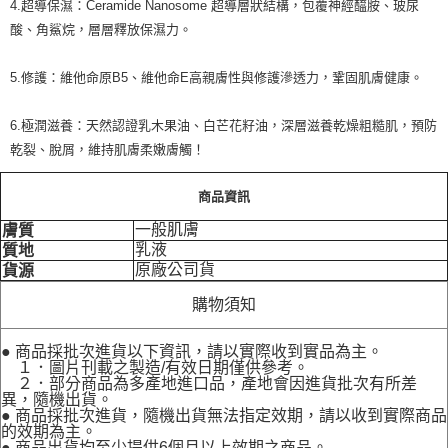
4.超導保濕：Ceramide Nanosome 超導層狀結構，包覆神經醯胺、玻尿
酸、角鯊烷，層層釋放保濕力。
5.修護：維他命原B5、維他命E高親膚性與修護滲透力，鞏固肌膚健康。
6.極潤滋養：天然認證乳木果油、白芒花籽油，深層滋養乾燥粗糙肌，預防
乾裂、脫屑，維持肌膚柔嫩膚觸！
商品資訊
一般肌膚
膚質
乳液
質地
原廠公司貨
貨源
購物須知
● 商品採批次進貨以下資訊，請以實際收到實品為主。
１．圖片刊載之製造/有效日期僅供參考。
２．部分商品為多產地進口品，產地會因進貨批次有所差
異，隨機出貨。
● 商品採批次進貨，隨機出貨無法指定效期，請以收到實際商品
的效期為主。
● 商品出貨均至少提供6個月以上效期之商品。