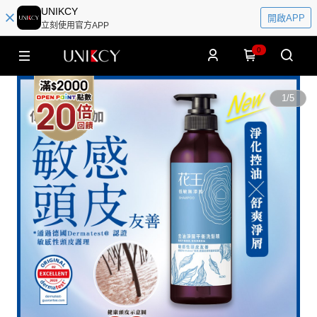
UNIKCY
開啟APP
立刻使用官方APP
0
1
/
5