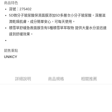
商品特色
LINE Pay
貨號：275402
5D微分子玻尿酸保濕面膜添加5D多層次小分子玻尿酸，深層滋
Apple Pay
潤乾燥肌膚，成分簡單安心，可每天使用。
街口支付
積雪草舒緩急救面膜含有5種積雪草萃取物 提供大量水分並迅速
達到舒緩效果。
悠遊付
Google Pay
銷售重點
UNIKCY
運送方式
7-11取貨付款［需3-5個工作天不含預購商品］
每筆NT$70，滿NT$499(含以上)免運費
詳細說明
商品規格
相關推薦
付款後7-11取貨［需3-5個工作天不含預購商品］
每筆NT$70，滿NT$499(含以上)免運費
宅配［需2-3個工作天不含預購商品］
每筆NT$100，滿NT$799(含以上)免運費