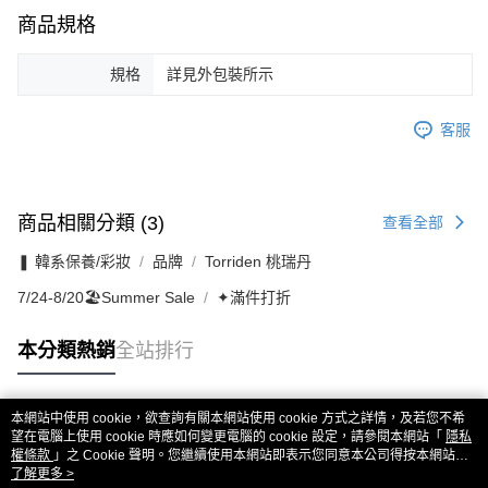
商品規格
規格
詳見外包裝所示
客服
商品相關分類 (3)
查看全部
❚ 韓系保養/彩妝
品牌
Torriden 桃瑞丹
7/24-8/20🏖️Summer Sale
✦滿件打折
本分類熱銷
全站排行
本網站中使用 cookie，欲查詢有關本網站使用 cookie 方式之詳情，及若您不希
熱門標籤
望在電腦上使用 cookie 時應如何變更電腦的 cookie 設定，請參閱本網站「
隱私
權條款
」之 Cookie 聲明。您繼續使用本網站即表示您同意本公司得按本網站使
用條款之 Cookie 聲明使用 cookie。
了解更多 >