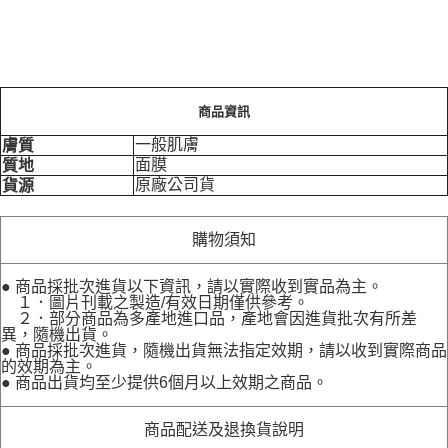
商品資訊
一般肌膚
膚質
面膜
質地
原廠公司貨
貨源
購物須知
● 商品採批次進貨以下資訊，請以實際收到實品為主。
１．圖片刊載之製造/有效日期僅供參考。
２．部分商品為多產地進口品，產地會因進貨批次有所差
異，隨機出貨。
● 商品採批次進貨，隨機出貨無法指定效期，請以收到實際商品
的效期為主。
● 商品出貨均至少提供6個月以上效期之商品。
商品配送及退換貨說明