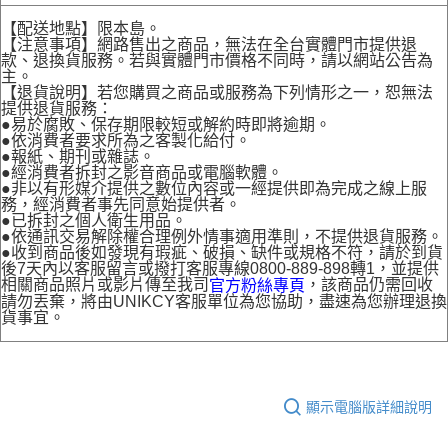
【配送地點】限本島。
【注意事項】網路售出之商品，無法在全台實體門市提供退
款、退換貨服務。若與實體門市價格不同時，請以網站公告為
主。
【退貨說明】若您購買之商品或服務為下列情形之一，恕無法
提供退貨服務：
●易於腐敗、保存期限較短或解約時即將逾期。
●依消費者要求所為之客製化給付。
●報紙、期刊或雜誌。
●經消費者拆封之影音商品或電腦軟體。
●非以有形媒介提供之數位內容或一經提供即為完成之線上服
務，經消費者事先同意始提供者。
●已拆封之個人衛生用品。
●依通訊交易解除權合理例外情事適用準則，不提供退貨服務。
●收到商品後如發現有瑕疵、破損、缺件或規格不符，請於到貨
後7天內以客服留言或撥打客服專線0800-889-898轉1，並提供
相關商品照片或影片傳至我司
，該商品仍需回收
官方粉絲專頁
請勿丟棄，將由UNIKCY客服單位為您協助，盡速為您辦理退換
貨事宜。
顯示電腦版詳細說明