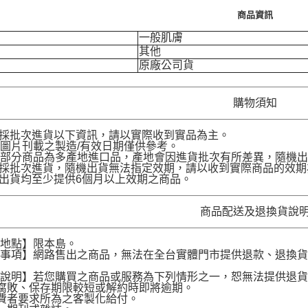
商品資訊
一般肌膚
其他
原廠公司貨
購物須知
品採批次進貨以下資訊，請以實際收到實品為主。
圖片刊載之製造/有效日期僅供參考。
部分商品為多產地進口品，產地會因進貨批次有所差異，隨機出
品採批次進貨，隨機出貨無法指定效期，請以收到實際商品的效期
品出貨均至少提供6個月以上效期之商品。
商品配送及退換貨說
送地點】限本島。
意事項】網路售出之商品，無法在全台實體門市提供退款、退換
。
貨說明】若您購買之商品或服務為下列情形之一，恕無法提供退
腐敗、保存期限較短或解約時即將逾期。
費者要求所為之客製化給付。