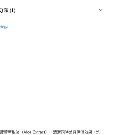
類 (1)
貨付款［需3-5個工作天不含預購商品］
🏖️Summer Sale
✦買1送1 (下單2件5折)
客服
0，滿NT$499(含以上)免運費
11取貨［需3-5個工作天不含預購商品］
0，滿NT$499(含以上)免運費
-3個工作天不含預購商品］
00，滿NT$799(含以上)免運費
act）、蘆薈萃取液（Aloe Extract），清潔同時兼具保濕效果，洗