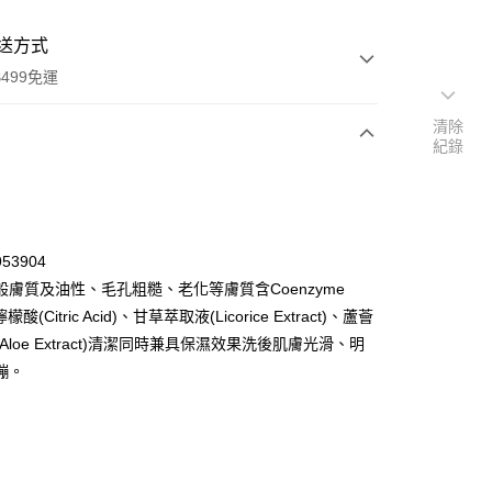
送方式
499免運
清除
紀錄
次付款
付款
53904
般膚質及油性、毛孔粗糙、老化等膚質含Coenzyme
檬酸(Citric Acid)、甘草萃取液(Licorice Extract)、蘆薈
Aloe Extract)清潔同時兼具保濕效果洗後肌膚光滑、明
繃。
y