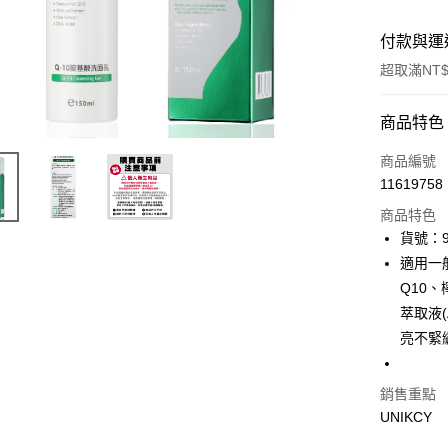
付款與運
超取滿NT$
付款方式
商品特色
icash Pay
商品編號
11619758
信用卡一
商品特色
超商取貨
貨號：9
適用一
LINE Pay
Q10、檸
Apple Pay
萃取液(
亮不緊
街口支付
悠遊付
銷售重點
Google Pa
UNIKCY