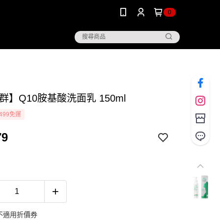
0
藝群】Q10胺基酸洗面乳 150ml
499免運
79
不適用折價券