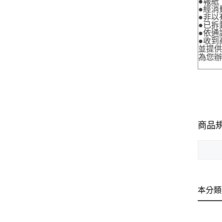
●報紙
●經消
●非以
●已拆
●依通
●收到
並提
為您
商品
本分類