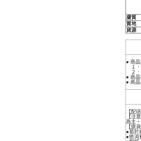
膚質
質地
貨源
● 商
１．
２．
● 商
● 商
【配
【注
為主
【退
●易於
●依消