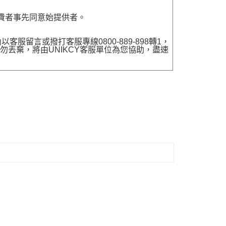
費者事先同意始提供者。
留言或撥打客服專線0800-889-898轉1，
勿丟棄，將由UNIKCY客服單位為您協助，盡速