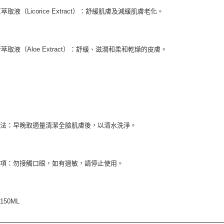
草萃取液（Licorice Extract）：舒緩肌膚及減緩肌膚老化。
蘆薈萃取液（Aloe Extract）：舒緩、滋潤和柔和乾燥的皮膚。
方法：早晚取適量清潔全臉肌膚後，以清水洗淨。
事項：勿接觸口眼，如有過敏，請停止使用。
150ML