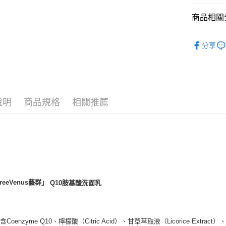
商品相關分
運送方式
7-11取
7/24-8/20
分享
每筆NT$7
付款後7-
每筆NT$7
宅配［需2
說明
商品規格
相關推薦
每筆NT$1
FreeVenus藝群」
Q10胺基酸洗面乳
Coenzyme Q10、檸檬酸（Citric Acid）、甘草萃取液（Licorice Extr