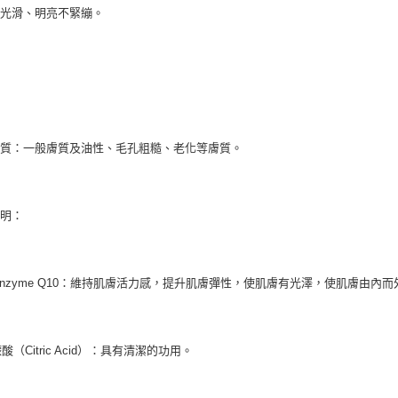
膚光滑、明亮不緊繃。
膚質：一般膚質及油性、毛孔粗糙、老化等膚質。
說明：
Coenzyme Q10：維持肌膚活力感，提升肌膚彈性，使肌膚有光澤，使肌膚由內
檬酸（Citric Acid）：具有清潔的功用。