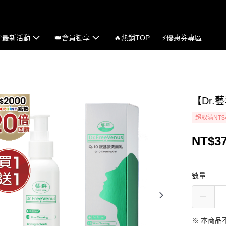
☄最新活動
👑會員獨享
🔥熱銷TOP
⚡優惠券專區
【Dr.
超取滿NT$
NT$3
數量
※ 本商品