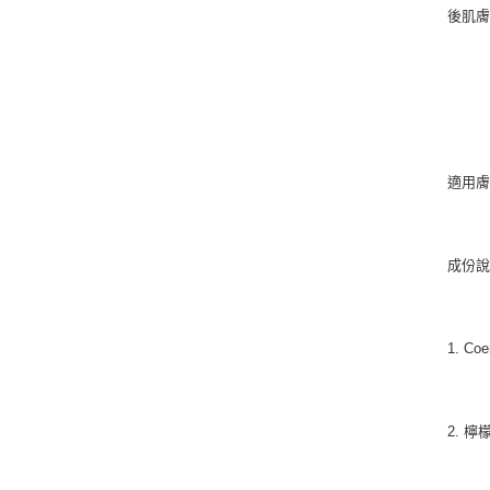
後肌
適用
成份
1. 
2. 檸