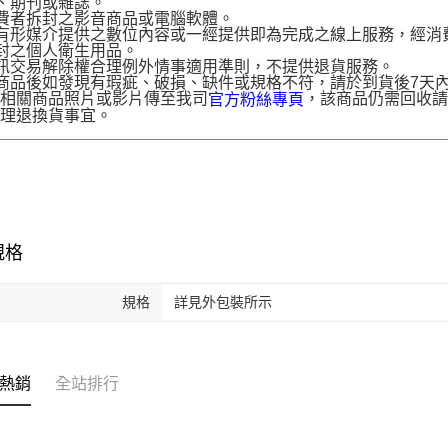
、期刊或雜誌。
費者拆封之影音商品或電腦軟體。
有形媒介提供之數位內容或一經提供即為完成之線上服務，經消
封之個人衛生用品。
訊交易解除權合理例外情事適用準則，不提供退貨服務。
商品後如發現有瑕疵、破損、缺件或規格不符，請於到貨後7天內以客服
供相關商品照片或影片傳至我司
，該商品仍需回收請
官方粉絲專頁
辦理退換貨事宜。
規格
規格
詳見外包裝所示
熱銷
全站排行