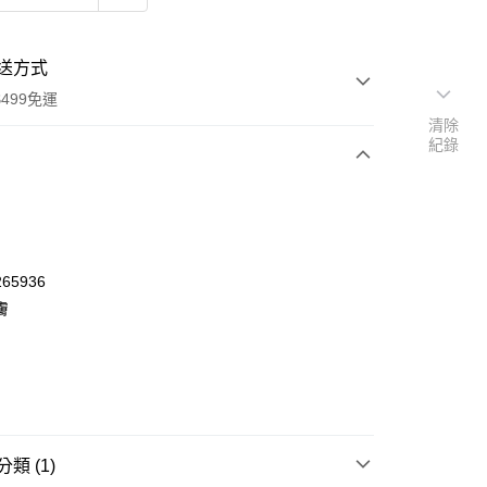
送方式
499免運
清除
紀錄
次付款
付款
65936
膚
類 (1)
y