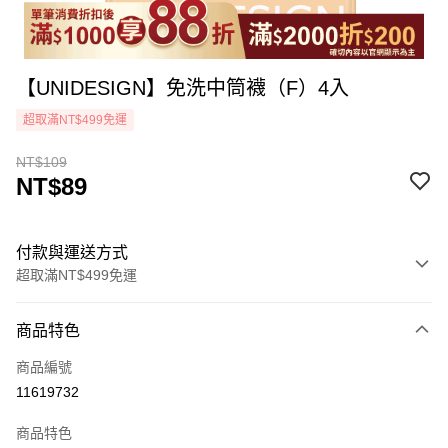
【UNIDESIGN】免洗中筒襪（F）4入
超取滿NT$499免運
NT$109
NT$89
付款與運送方式
超取滿NT$499免運
付款方式
商品特色
icash Pay
商品編號
信用卡一次付款
11619732
超商取貨付款
商品特色