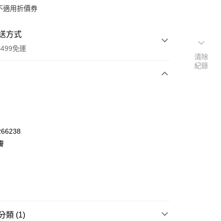
不適用折價券
送方式
499免運
清除
紀錄
次付款
付款
66238
膚
類 (1)
y