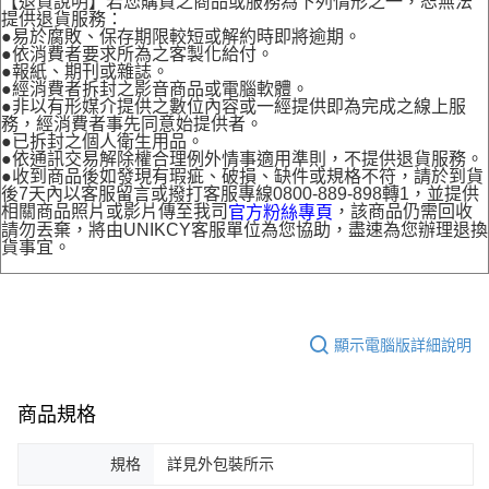
【退貨說明】若您購買之商品或服務為下列情形之一，恕無法
提供退貨服務：
●易於腐敗、保存期限較短或解約時即將逾期。
●依消費者要求所為之客製化給付。
●報紙、期刊或雜誌。
●經消費者拆封之影音商品或電腦軟體。
●非以有形媒介提供之數位內容或一經提供即為完成之線上服
務，經消費者事先同意始提供者。
●已拆封之個人衛生用品。
●依通訊交易解除權合理例外情事適用準則，不提供退貨服務。
●收到商品後如發現有瑕疵、破損、缺件或規格不符，請於到貨
後7天內以客服留言或撥打客服專線0800-889-898轉1，並提供
相關商品照片或影片傳至我司
，該商品仍需回收
官方粉絲專頁
請勿丟棄，將由UNIKCY客服單位為您協助，盡速為您辦理退換
貨事宜。
顯示電腦版詳細說明
商品規格
規格
詳見外包裝所示