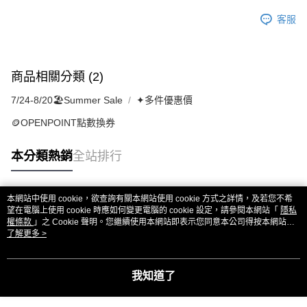
客服
商品相關分類 (2)
7/24-8/20🏖️Summer Sale
✦多件優惠價
🪙OPENPOINT點數換券
本分類熱銷
全站排行
本網站中使用 cookie，欲查詢有關本網站使用 cookie 方式之詳情，及若您不希
熱門標籤
望在電腦上使用 cookie 時應如何變更電腦的 cookie 設定，請參閱本網站「
隱私
權條款
」之 Cookie 聲明。您繼續使用本網站即表示您同意本公司得按本網站使
用條款之 Cookie 聲明使用 cookie。
了解更多 >
我知道了