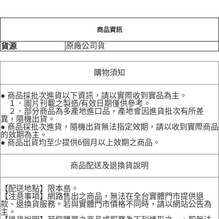
商品資訊
原廠公司貨
貨源
購物須知
● 商品採批次進貨以下資訊，請以實際收到實品為主。
１．圖片刊載之製造/有效日期僅供參考。
２．部分商品為多產地進口品，產地會因進貨批次有所差
異，隨機出貨。
● 商品採批次進貨，隨機出貨無法指定效期，請以收到實際商品
的效期為主。
● 商品出貨均至少提供6個月以上效期之商品。
商品配送及退換貨說明
【配送地點】限本島。
【注意事項】網路售出之商品，無法在全台實體門市提供退
款、退換貨服務。若與實體門市價格不同時，請以網站公告為
主。