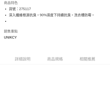
商品特色
Apple Pay
貨號：275117
深入纖維根源抗臭。90%濕度下持續抗臭。洗衣槽防霉。
街口支付
悠遊付
銷售重點
Google Pay
UNIKCY
運送方式
宅配［需2-3個工作天不含預購商品］
詳細說明
商品規格
相關推薦
每筆NT$100，滿NT$799(含以上)免運費