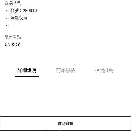
商品特色
Apple Pay
貨號：280910
清洗衣物
街口支付
悠遊付
銷售重點
Google Pay
UNIKCY
運送方式
宅配［需2-3個工作天不含預購商品］
詳細說明
商品規格
相關推薦
每筆NT$100，滿NT$799(含以上)免運費
商品資訊