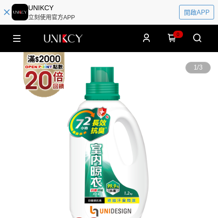
UNIKCY
開啟APP
立刻使用官方APP
0
1
/
3