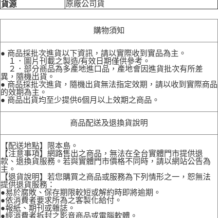
原廠公司貨
貨源
購物須知
● 商品採批次進貨以下資訊，請以實際收到實品為主。
１．圖片刊載之製造/有效日期僅供參考。
２．部分商品為多產地進口品，產地會因進貨批次有所差
異，隨機出貨。
● 商品採批次進貨，隨機出貨無法指定效期，請以收到實際商品
的效期為主。
● 商品出貨均至少提供6個月以上效期之商品。
商品配送及退換貨說明
【配送地點】限本島。
【注意事項】網路售出之商品，無法在全台實體門市提供退
款、退換貨服務。若與實體門市價格不同時，請以網站公告為
主。
【退貨說明】若您購買之商品或服務為下列情形之一，恕無法
提供退貨服務：
●易於腐敗、保存期限較短或解約時即將逾期。
●依消費者要求所為之客製化給付。
●報紙、期刊或雜誌。
●經消費者拆封之影音商品或電腦軟體。