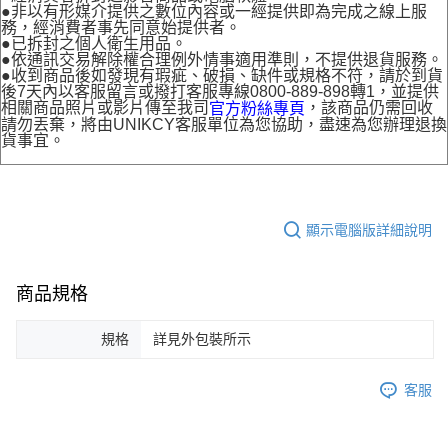
●非以有形媒介提供之數位內容或一經提供即為完成之線上服
務，經消費者事先同意始提供者。
●已拆封之個人衛生用品。
●依通訊交易解除權合理例外情事適用準則，不提供退貨服務。
●收到商品後如發現有瑕疵、破損、缺件或規格不符，請於到貨
後7天內以客服留言或撥打客服專線0800-889-898轉1，並提供
相關商品照片或影片傳至我司
，該商品仍需回收
官方粉絲專頁
請勿丟棄，將由UNIKCY客服單位為您協助，盡速為您辦理退換
貨事宜。
顯示電腦版詳細說明
商品規格
規格
詳見外包裝所示
客服