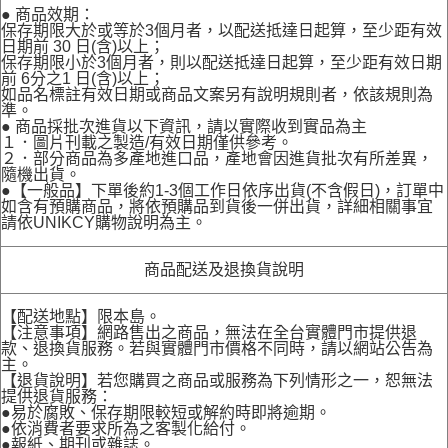
● 商品效期：
保存期限大於或等於3個月者，以配送抵達日起算，至少距有效
日期前 30 日(含)以上；
保存期限小於3個月者，則以配送抵達日起算，至少距有效日期
前 6分之1 日(含)以上；
如品名標註有效日期或商品文案另有說明規則者，依該規則為
準。
● 商品採批次進貨以下資訊，請以實際收到實品為主
１．圖片刊載之製造/有效日期僅供參考。
２．部分商品為多產地進口品，產地會因進貨批次有所差異，
隨機出貨。
●【一般品】下單後約1-3個工作日依序出貨(不含假日)，訂單中
如含有預購商品，將依預購品到貨後一併出貨，詳細相關事宜
請依UNIKCY購物說明為主。
商品配送及退換貨說明
【配送地點】限本島。
【注意事項】網路售出之商品，無法在全台實體門市提供退
款、退換貨服務。若與實體門市價格不同時，請以網站公告為
主。
【退貨說明】若您購買之商品或服務為下列情形之一，恕無法
提供退貨服務：
●易於腐敗、保存期限較短或解約時即將逾期。
●依消費者要求所為之客製化給付。
●報紙、期刊或雜誌。