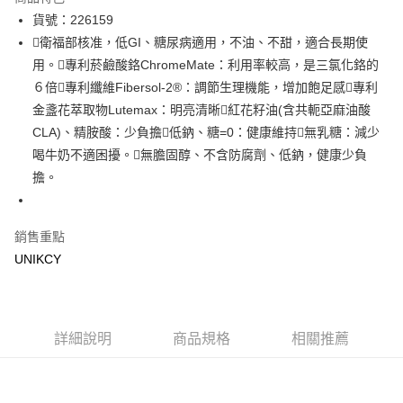
Apple Pay
貨號：226159
衛福部核准，低GI、糖尿病適用，不油、不甜，適合長期使
街口支付
用。專利菸鹼酸鉻ChromeMate：利用率較高，是三氯化鉻的
悠遊付
６倍專利纖維Fibersol-2®：調節生理機能，增加飽足感專利
金盞花萃取物Lutemax：明亮清晰紅花籽油(含共軛亞麻油酸
Google Pay
CLA)、精胺酸：少負擔低鈉、糖=0：健康維持無乳糖：減少
喝牛奶不適困擾。無膽固醇、不含防腐劑、低鈉，健康少負
運送方式
擔。
宅配［需2-3個工作天不含預購商品］
每筆NT$100，滿NT$799(含以上)免運費
銷售重點
UNIKCY
詳細說明
商品規格
相關推薦