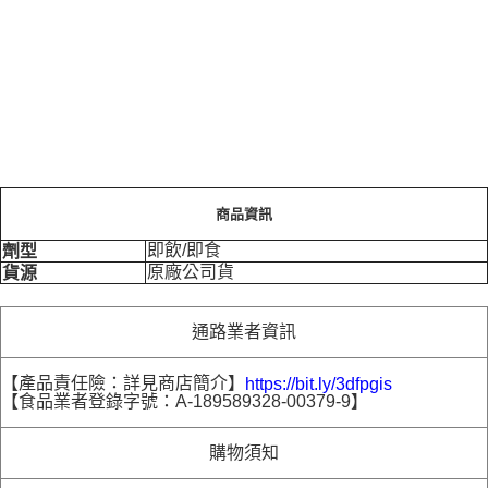
商品資訊
即飲/即食
劑型
原廠公司貨
貨源
通路業者資訊
【產品責任險：詳見商店簡介】
https://bit.ly/3dfpgis
【食品業者登錄字號：A-189589328-00379-9】
購物須知