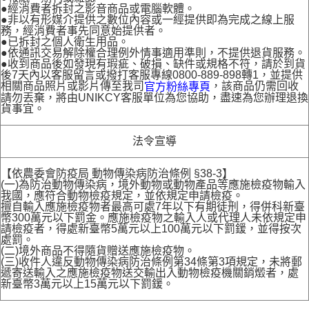
●經消費者拆封之影音商品或電腦軟體。
●非以有形媒介提供之數位內容或一經提供即為完成之線上服
務，經消費者事先同意始提供者。
●已拆封之個人衛生用品。
●依通訊交易解除權合理例外情事適用準則，不提供退貨服務。
●收到商品後如發現有瑕疵、破損、缺件或規格不符，請於到貨
後7天內以客服留言或撥打客服專線0800-889-898轉1，並提供
相關商品照片或影片傳至我司
，該商品仍需回收
官方粉絲專頁
請勿丟棄，將由UNIKCY客服單位為您協助，盡速為您辦理退換
貨事宜。
法令宣導
【依農委會防疫局 動物傳染病防治條例 §38-3】
(一)為防治動物傳染病，境外動物或動物產品等應施檢疫物輸入
我國，應符合動物檢疫規定，並依規定申請檢疫。
擅自輸入應施檢疫物者最高可處7年以下有期徒刑，得併科新臺
幣300萬元以下罰金。應施檢疫物之輸入人或代理人未依規定申
請檢疫者，得處新臺幣5萬元以上100萬元以下罰鍰，並得按次
處罰。
(二)境外商品不得隨貨贈送應施檢疫物。
(三)收件人違反動物傳染病防治條例第34條第3項規定，未將郵
遞寄送輸入之應施檢疫物送交輸出入動物檢疫機關銷燬者，處
新臺幣3萬元以上15萬元以下罰鍰。