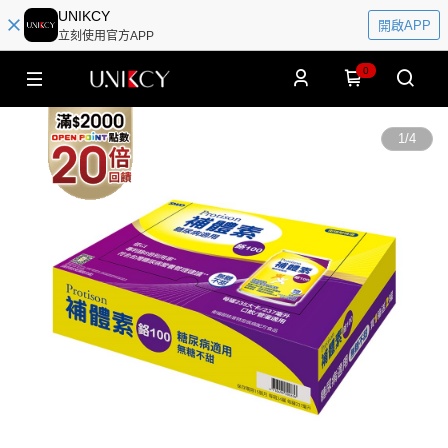
UNIKCY
開啟APP
立刻使用官方APP
0
1
/
4