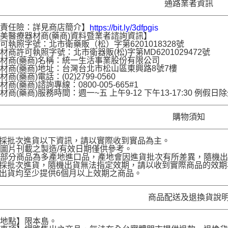
通路業者資訊
品責任險：詳見商店簡介】
https://bit.ly/3dfpgis
美醫療器材商(藥商)資料暨業者諮詢資訊】
可執照字號：北市衛藥販（松）字第6201018328號
材商許可執照字號：北市衛器販(松)字第MD6201029472號
材商(藥商)名稱：統一生活事業股份有限公司
材商(藥商)地址：台灣台北市松山區東興路8號7樓
商(藥商)電話：(02)2799-0560
商(藥商)諮詢專線：0800-005-665#1
材商(藥商)服務時間：週一~五 上午9-12 下午13-17:30 例假日
購物須知
品採批次進貨以下資訊，請以實際收到實品為主。
圖片刊載之製造/有效日期僅供參考。
部分商品為多產地進口品，產地會因進貨批次有所差異，隨機出
品採批次進貨，隨機出貨無法指定效期，請以收到實際商品的效期
品出貨均至少提供6個月以上效期之商品。
商品配送及退換貨說
送地點】限本島。