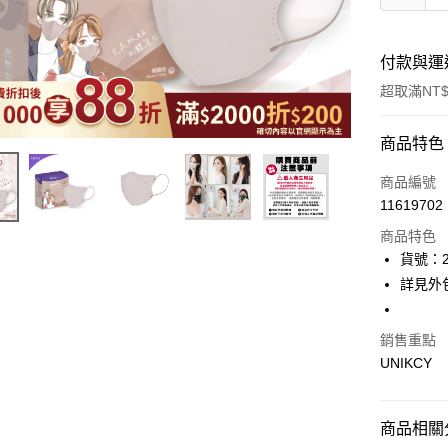
付款與運
超取滿NT$
付款方式
商品特色
icash Pay
商品編號
11619702
信用卡一
商品特色
超商取貨
貨號：2
詳見外
LINE Pay
Apple Pay
銷售重點
UNIKCY
街口支付
悠遊付
商品相關分
Google Pa