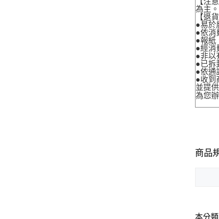
【注
為主
【退
●易於
●依消
●報紙
●經消
●非以
●已拆
●依通
●收到
並提
為您
商品
本分類