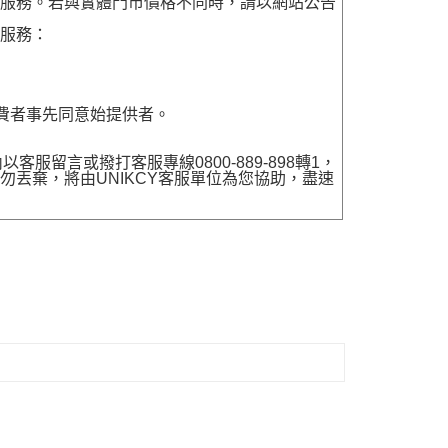
貨服務。若與實體門市價格不同時，請以網站公告
貨服務：
費者事先同意始提供者。
留言或撥打客服專線0800-889-898轉1，
勿丟棄，將由UNIKCY客服單位為您協助，盡速