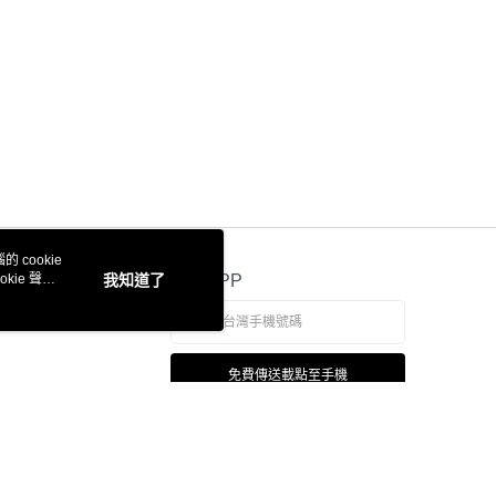
 cookie
kie 聲明
我知道了
官方APP
免費傳送載點至手機
若接到可疑電話，請洽詢165反詐騙專線
本站最佳瀏覽環境請使用 Google Chrome、Firefox 或 Edge 以上版本