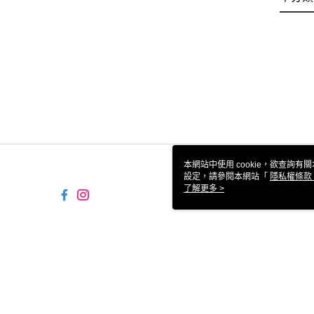
本網站中使用 cookie，欲查詢有關
設定，請參閱本網站「
隱私權條款
使用 cookie。
了解更多 >
TW-MWG1-61-117 Web2.0
© 2026 by 統一生活事業股份有限公司