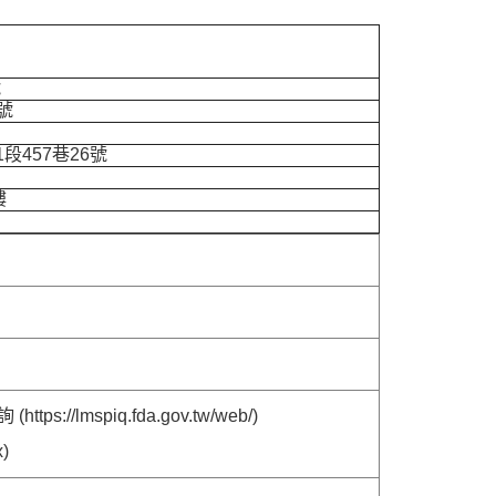
號
號
457巷26號
樓
mspiq.fda.gov.tw/web/)
x)