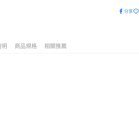
❚ 生活用
分享
🪙OPEN
運送方式
❚ 生活用
7-11取
每筆NT$7
說明
商品規格
相關推薦
付款後7-
每筆NT$7
宅配［需2
每筆NT$1