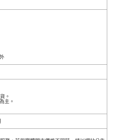
除外
貨。
為主。
明