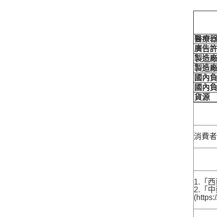
醫療器
廣告許
製造
製造
國內
國內
貨源
消費
1.「西
2.「
(http