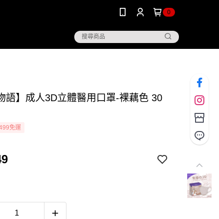
0
物語】成人3D立體醫用口罩-裸藕色 30
499免運
49