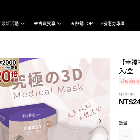
☄最新活動
👑會員獨享
🔥熱銷TOP
⚡優惠券專區
【幸福
入/盒
超取滿NT$
NT$299
NT$2
數量