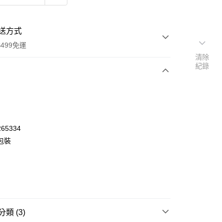
送方式
499免運
清除
紀錄
次付款
付款
65334
包裝
類 (3)
y