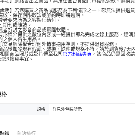
意事項】網路售出之商品，無法在全台實體門市提供退款、退換
。
貨說明】若您購買之商品或服務為下列情形之一，恕無法提供退
腐敗、保存期限較短或解約時即將逾期。
費者要求所為之客製化給付。
、期刊或雜誌。
費者拆封之影音商品或電腦軟體。
有形媒介提供之數位內容或一經提供即為完成之線上服務，經消
封之個人衛生用品。
訊交易解除權合理例外情事適用準則，不提供退貨服務。
商品後如發現有瑕疵、破損、缺件或規格不符，請於到貨後7天內以客服
供相關商品照片或影片傳至我司
，該商品仍需回收請
官方粉絲專頁
辦理退換貨事宜。
規格
規格
詳見外包裝所示
熱銷
全站排行