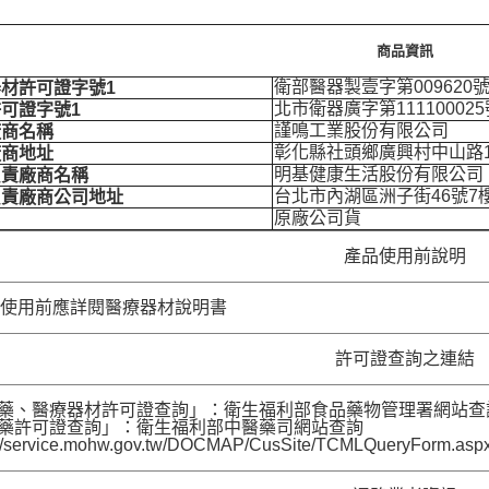
商品資訊
衛部醫器製壹字第009620
材許可證字號1
北市衛器廣字第111100025
可證字號1
謹鳴工業股份有限公司
廠商名稱
彰化縣社頭鄉廣興村中山路1段
廠商地址
明基健康生活股份有限公司
負責廠商名稱
台北市內湖區洲子街46號7
負責廠商公司地址
原廠公司貨
產品使用前說明
者使用前應詳閱醫療器材說明書
許可證查詢之連結
藥、醫療器材許可證查詢」：衛生福利部食品藥物管理署網站查詢 (https://l
中藥許可證查詢」：衛生福利部中醫藥司網站查詢
s://service.mohw.gov.tw/DOCMAP/CusSite/TCMLQueryForm.asp