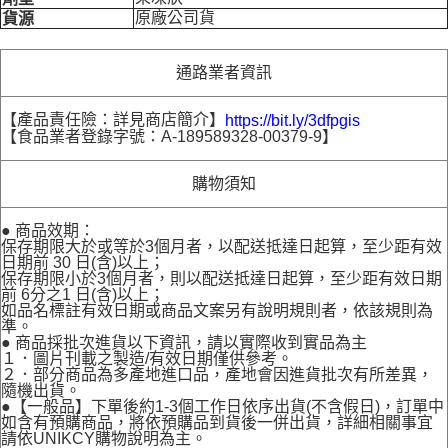
原廠公司貨
貨源
通路業者資訊
【產品責任險：詳見商店簡介】
https://bit.ly/3dfpgis
【食品業者登錄字號：A-189589328-00379-9】
購物須知
● 商品效期：
保存期限大於或等於3個月者，以配送抵達日起算，至少距有效
日期前 30 日(含)以上；
保存期限小於3個月者，則以配送抵達日起算，至少距有效日期
前 6分之1 日(含)以上；
如品名標註有效日期或商品文案另有說明規則者，依該規則為
準。
● 商品採批次進貨以下資訊，請以實際收到實品為主
１．圖片刊載之製造/有效日期僅供參考。
２．部分商品為多產地進口品，產地會因進貨批次有所差異，
隨機出貨。
●【一般品】下單後約1-3個工作日依序出貨(不含假日)，訂單中
如含有預購商品，將依預購品到貨後一併出貨，詳細相關事宜
請依UNIKCY購物說明為主。