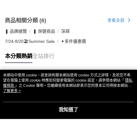
商品相關分類 (6)
查看全部
❚ 品牌總覽
❚ 保健商品
莯蒔
7/24-8/20🏖️Summer Sale
✦多件優惠價
本分類熱銷
全站排行
本網站中使用 cookie，欲查詢有關本網站使用 cookie 方式之詳情，及若您不希
熱門標籤
望在電腦上使用 cookie 時應如何變更電腦的 cookie 設定，請參閱本網站「
隱私
權條款
」之 Cookie 聲明。您繼續使用本網站即表示您同意本公司得按本網站使
用條款之 Cookie 聲明使用 cookie。
了解更多 >
我知道了