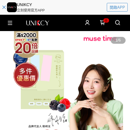
UNIKCY
開啟APP
立刻使用官方APP
0
1
/
6