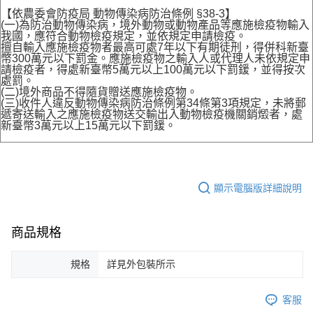
【依農委會防疫局 動物傳染病防治條例 §38-3】
(一)為防治動物傳染病，境外動物或動物產品等應施檢疫物輸入
我國，應符合動物檢疫規定，並依規定申請檢疫。
擅自輸入應施檢疫物者最高可處7年以下有期徒刑，得併科新臺
幣300萬元以下罰金。應施檢疫物之輸入人或代理人未依規定申
請檢疫者，得處新臺幣5萬元以上100萬元以下罰鍰，並得按次
處罰。
(二)境外商品不得隨貨贈送應施檢疫物。
(三)收件人違反動物傳染病防治條例第34條第3項規定，未將郵
遞寄送輸入之應施檢疫物送交輸出入動物檢疫機關銷燬者，處
新臺幣3萬元以上15萬元以下罰鍰。
顯示電腦版詳細說明
商品規格
規格
詳見外包裝所示
客服