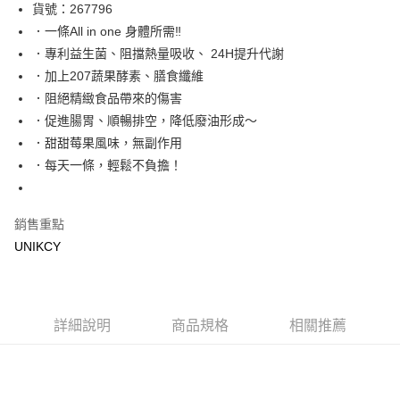
LINE Pay
貨號：267796
．一條All in one 身體所需‼
Apple Pay
．專利益生菌、阻擋熱量吸收、 24H提升代謝
街口支付
．加上207蔬果酵素、膳食纖維
．阻絕精緻食品帶來的傷害
悠遊付
．促進腸胃、順暢排空，降低廢油形成～
Google Pay
．甜甜莓果風味，無副作用
．每天一條，輕鬆不負擔！
運送方式
7-11取貨付款［需3-5個工作天不含預購商品］
銷售重點
每筆NT$70，滿NT$499(含以上)免運費
UNIKCY
付款後7-11取貨［需3-5個工作天不含預購商品］
每筆NT$70，滿NT$499(含以上)免運費
宅配［需2-3個工作天不含預購商品］
詳細說明
商品規格
相關推薦
每筆NT$100，滿NT$799(含以上)免運費