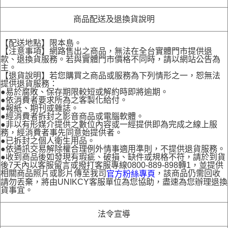
商品配送及退換貨說明
【配送地點】限本島。
【注意事項】網路售出之商品，無法在全台實體門市提供退
款、退換貨服務。若與實體門市價格不同時，請以網站公告為
主。
【退貨說明】若您購買之商品或服務為下列情形之一，恕無法
提供退貨服務：
●易於腐敗、保存期限較短或解約時即將逾期。
●依消費者要求所為之客製化給付。
●報紙、期刊或雜誌。
●經消費者拆封之影音商品或電腦軟體。
●非以有形媒介提供之數位內容或一經提供即為完成之線上服
務，經消費者事先同意始提供者。
●已拆封之個人衛生用品。
●依通訊交易解除權合理例外情事適用準則，不提供退貨服務。
●收到商品後如發現有瑕疵、破損、缺件或規格不符，請於到貨
後7天內以客服留言或撥打客服專線0800-889-898轉1，並提供
相關商品照片或影片傳至我司
，該商品仍需回收
官方粉絲專頁
請勿丟棄，將由UNIKCY客服單位為您協助，盡速為您辦理退換
貨事宜。
法令宣導