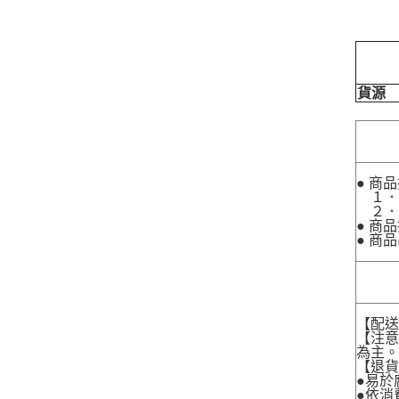
貨源
● 商
１．
２．
● 商
● 商
【配
【注
為主
【退
●易於
●依消