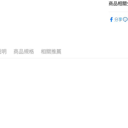
運送方式
商品相關分
宅配［需2
⚡新品上市
每筆NT$1
分享
說明
商品規格
相關推薦