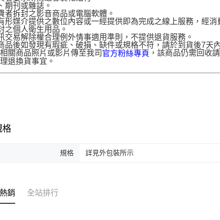
、期刊或雜誌。
費者拆封之影音商品或電腦軟體。
有形媒介提供之數位內容或一經提供即為完成之線上服務，經消
封之個人衛生用品。
訊交易解除權合理例外情事適用準則，不提供退貨服務。
商品後如發現有瑕疵、破損、缺件或規格不符，請於到貨後7天內以客服
供相關商品照片或影片傳至我司
，該商品仍需回收請
官方粉絲專頁
辦理退換貨事宜。
規格
規格
詳見外包裝所示
熱銷
全站排行