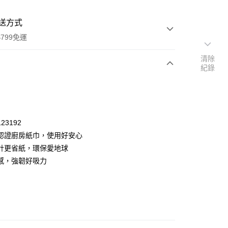
送方式
799免運
清除
紀錄
次付款
23192
認證廚房紙巾，使用好安心
計更省紙，環保愛地球
感，強韌好吸力
y