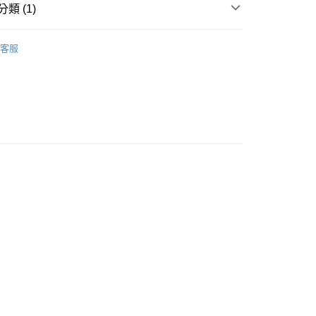
類 (1)
-3個工作天不含預購商品］
享優惠⚡
00，滿NT$799(含以上)免運費
客服