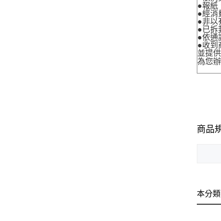
●報紙
●經消
●非以
●已拆
●依通
●收到
並提
為您
商品
本分類