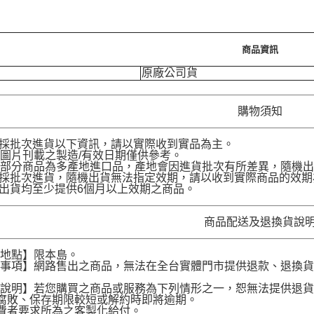
商品資訊
原廠公司貨
購物須知
品採批次進貨以下資訊，請以實際收到實品為主。
圖片刊載之製造/有效日期僅供參考。
部分商品為多產地進口品，產地會因進貨批次有所差異，隨機出
品採批次進貨，隨機出貨無法指定效期，請以收到實際商品的效期
品出貨均至少提供6個月以上效期之商品。
商品配送及退換貨說
送地點】限本島。
意事項】網路售出之商品，無法在全台實體門市提供退款、退換
。
貨說明】若您購買之商品或服務為下列情形之一，恕無法提供退
腐敗、保存期限較短或解約時即將逾期。
費者要求所為之客製化給付。