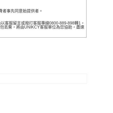
費者事先同意始提供者。
留言或撥打客服專線0800-889-898轉1，
勿丟棄，將由UNIKCY客服單位為您協助，盡速