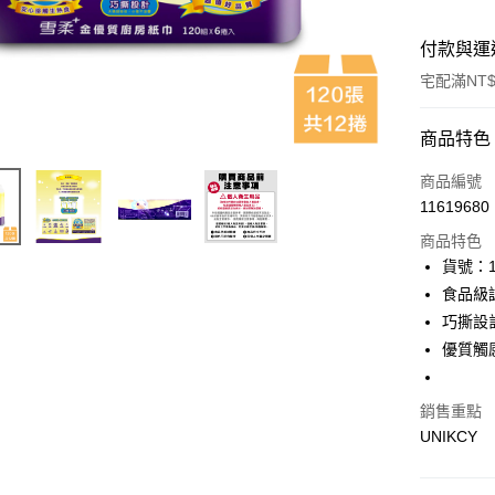
付款與運
宅配滿NT$
付款方式
商品特色
icash Pay
商品編號
11619680
信用卡一
商品特色
LINE Pay
貨號：1
食品級
Apple Pay
巧撕設
街口支付
優質觸
悠遊付
銷售重點
Google Pa
UNIKCY