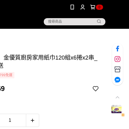
0
】金優質廚房家用紙巾120組x6捲x2串_
送
799免運
69