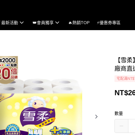
☄最新活動
👑會員獨享
🔥熱銷TOP
⚡優惠券專區
【雪柔
廠商直
宅配滿NT$
NT$2
數量