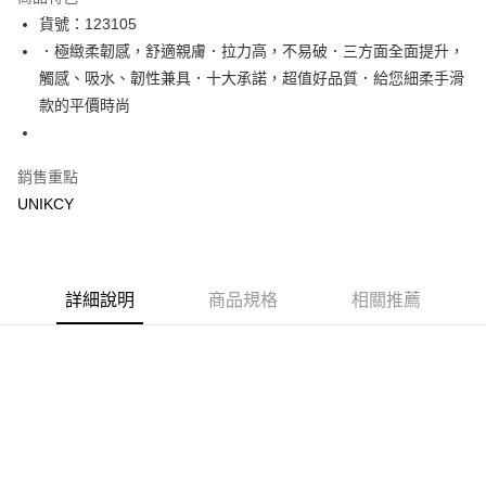
Apple Pay
貨號：123105
．極緻柔韌感，舒適親膚．拉力高，不易破．三方面全面提升，
街口支付
觸感、吸水、韌性兼具．十大承諾，超值好品質．給您細柔手滑
悠遊付
款的平價時尚
Google Pay
銷售重點
運送方式
UNIKCY
宅配［需2-3個工作天不含預購商品］
每筆NT$100，滿NT$799(含以上)免運費
詳細說明
商品規格
相關推薦