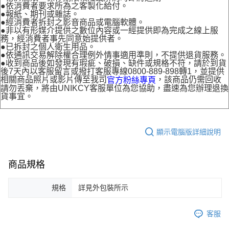
●依消費者要求所為之客製化給付。
●報紙、期刊或雜誌。
●經消費者拆封之影音商品或電腦軟體。
●非以有形媒介提供之數位內容或一經提供即為完成之線上服
務，經消費者事先同意始提供者。
●已拆封之個人衛生用品。
●依通訊交易解除權合理例外情事適用準則，不提供退貨服務。
●收到商品後如發現有瑕疵、破損、缺件或規格不符，請於到貨
後7天內以客服留言或撥打客服專線0800-889-898轉1，並提供
相關商品照片或影片傳至我司
，該商品仍需回收
官方粉絲專頁
請勿丟棄，將由UNIKCY客服單位為您協助，盡速為您辦理退換
貨事宜。
顯示電腦版詳細說明
商品規格
規格
詳見外包裝所示
客服