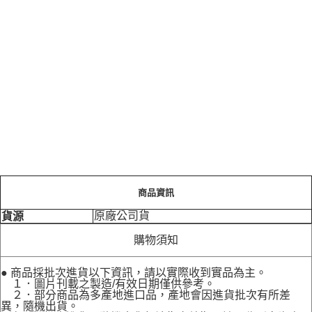
商品資訊
原廠公司貨
貨源
購物須知
● 商品採批次進貨以下資訊，請以實際收到實品為主。
１．圖片刊載之製造/有效日期僅供參考。
２．部分商品為多產地進口品，產地會因進貨批次有所差
異，隨機出貨。