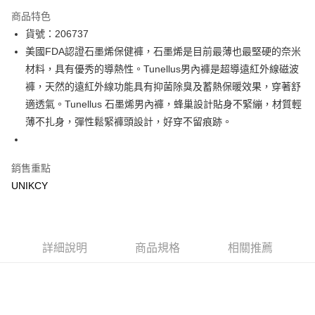
LINE Pay
商品特色
Apple Pay
貨號：206737
美國FDA認證石墨烯保健褲，石墨烯是目前最薄也最堅硬的奈米
街口支付
材料，具有優秀的導熱性。Tunellus男內褲是超導遠紅外線磁波
悠遊付
褲，天然的遠紅外線功能具有抑菌除臭及蓄熱保暖效果，穿著舒
適透氣。Tunellus 石墨烯男內褲，蜂巢設計貼身不緊繃，材質輕
Google Pay
薄不扎身，彈性鬆緊褲頭設計，好穿不留痕跡。
運送方式
宅配［需2-3個工作天不含預購商品］
銷售重點
每筆NT$100，滿NT$799(含以上)免運費
UNIKCY
詳細說明
商品規格
相關推薦