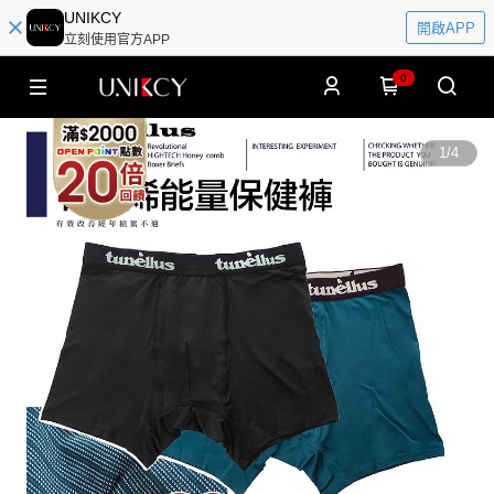
UNIKCY
開啟APP
立刻使用官方APP
0
1
/
4