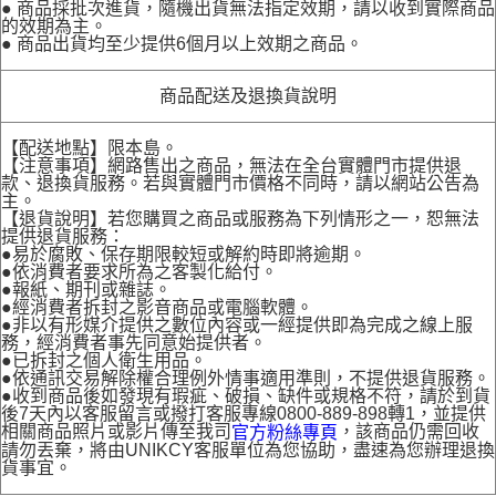
● 商品採批次進貨，隨機出貨無法指定效期，請以收到實際商品
的效期為主。
● 商品出貨均至少提供6個月以上效期之商品。
商品配送及退換貨說明
【配送地點】限本島。
【注意事項】網路售出之商品，無法在全台實體門市提供退
款、退換貨服務。若與實體門市價格不同時，請以網站公告為
主。
【退貨說明】若您購買之商品或服務為下列情形之一，恕無法
提供退貨服務：
●易於腐敗、保存期限較短或解約時即將逾期。
●依消費者要求所為之客製化給付。
●報紙、期刊或雜誌。
●經消費者拆封之影音商品或電腦軟體。
●非以有形媒介提供之數位內容或一經提供即為完成之線上服
務，經消費者事先同意始提供者。
●已拆封之個人衛生用品。
●依通訊交易解除權合理例外情事適用準則，不提供退貨服務。
●收到商品後如發現有瑕疵、破損、缺件或規格不符，請於到貨
後7天內以客服留言或撥打客服專線0800-889-898轉1，並提供
相關商品照片或影片傳至我司
，該商品仍需回收
官方粉絲專頁
請勿丟棄，將由UNIKCY客服單位為您協助，盡速為您辦理退換
貨事宜。