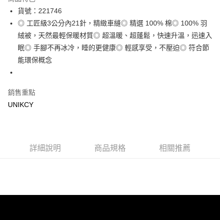
Apple Pay
貨號：221746
◎ 工匠級3公分內21針，精緻車縫◎ 精選 100% 棉◎ 100% 羽
街口支付
絨被，天然最輕保暖材質◎ 超溫暖、超蓬鬆，快速升溫，迅速入
悠遊付
眠◎ 手腳不再冰冷，睡的更健康◎ 輕感享受，不壓迫◎ 符合節
能環保概念
Google Pay
運送方式
銷售重點
宅配［需2-3個工作天不含預購商品］
UNIKCY
每筆NT$100，滿NT$799(含以上)免運費
詳細說明
商品規格
相關推薦