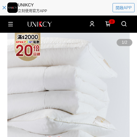
UNIKCY
開啟APP
立刻使用官方APP
0
1
/
2