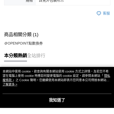
規格
詳見外包裝所示
客服
商品相關分類 (1)
🪙OPENPOINT點數換券
本分類熱銷
全站排行
本網站中使用 cookie，欲查詢有關本網站使用 cookie 方式之詳情，及若您不希
熱門標籤
望在電腦上使用 cookie 時應如何變更電腦的 cookie 設定，請參閱本網站「
隱私
權條款
」之 Cookie 聲明。您繼續使用本網站即表示您同意本公司得按本網站使
用條款之 Cookie 聲明使用 cookie。
了解更多 >
我知道了