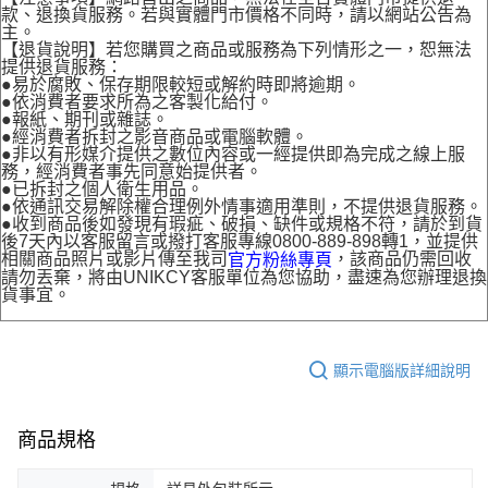
款、退換貨服務。若與實體門市價格不同時，請以網站公告為
主。
【退貨說明】若您購買之商品或服務為下列情形之一，恕無法
提供退貨服務：
●易於腐敗、保存期限較短或解約時即將逾期。
●依消費者要求所為之客製化給付。
●報紙、期刊或雜誌。
●經消費者拆封之影音商品或電腦軟體。
●非以有形媒介提供之數位內容或一經提供即為完成之線上服
務，經消費者事先同意始提供者。
●已拆封之個人衛生用品。
●依通訊交易解除權合理例外情事適用準則，不提供退貨服務。
●收到商品後如發現有瑕疵、破損、缺件或規格不符，請於到貨
後7天內以客服留言或撥打客服專線0800-889-898轉1，並提供
相關商品照片或影片傳至我司
，該商品仍需回收
官方粉絲專頁
請勿丟棄，將由UNIKCY客服單位為您協助，盡速為您辦理退換
貨事宜。
顯示電腦版詳細說明
商品規格