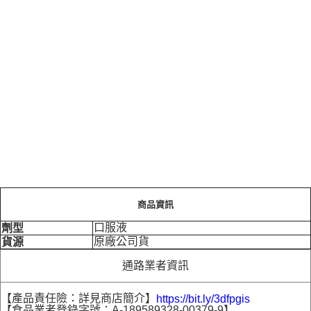
商品資訊
口服液
劑型
原廠公司貨
貨源
通路業者資訊
【產品責任險：詳見商店簡介】
https://bit.ly/3dfpgis
【食品業者登錄字號：A-189589328-00379-9】