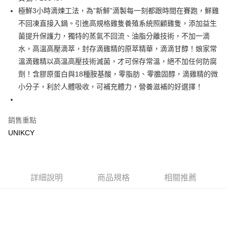
極鮮3小時滴煉工法，為”新鮮”滴製每一刻都跟時間在賽跑，鮮雞
街口支付
不回凍直接入鍋。引進高規格雞隻養殖系統照顧雞隻，添加益生
悠遊付
菌提升保護力，獨特的蒸氣不回流、油脂分離技術，不加一滴
水，高溫高壓滴萃，封存滴雞精的原萃精華，滴滴甘醇！娘家常
Google Pay
溫滴雞精以高溫高壓技術滅菌，才可保存常溫，絕不加任何防腐
劑！含膠原蛋白與18種胺基酸，零脂肪、零膽固醇，滴雞精的微
運送方式
小分子，利於人體吸收，可補充體力，營養滋補的好選擇！
宅配［需2-3個工作天不含預購商品］
每筆NT$100，滿NT$799(含以上)免運費
銷售重點
UNIKCY
詳細說明
商品規格
相關推薦