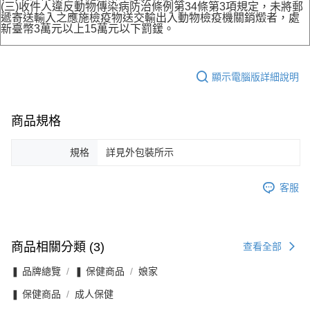
(三)收件人違反動物傳染病防治條例第34條第3項規定，未將郵
遞寄送輸入之應施檢疫物送交輸出入動物檢疫機關銷燬者，處
新臺幣3萬元以上15萬元以下罰鍰。
顯示電腦版詳細說明
商品規格
規格
詳見外包裝所示
客服
商品相關分類 (3)
查看全部
❚ 品牌總覽
❚ 保健商品
娘家
❚ 保健商品
成人保健