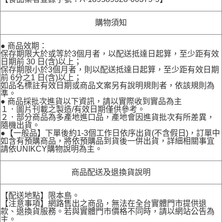
購物須知
● 商品效期：
保存期限大於或等於3個月者，以配送抵達日起算，至少距有效
日期前 30 日(含)以上；
保存期限小於3個月者，則以配送抵達日起算，至少距有效日期
前 6分之1 日(含)以上；
如品名標註有效日期或商品文案另有說明規則者，依該規則為
準。
● 商品採批次進貨以下資訊，請以實際收到實品為主
１．圖片刊載之製造/有效日期僅供參考。
２．部分商品為多產地進口品，產地會因進貨批次有所差異，
隨機出貨。
●【一般品】下單後約1-3個工作日依序出貨(不含假日)，訂單中
如含有預購商品，將依預購品到貨後一併出貨，詳細相關事宜
請依UNIKCY購物說明為主。
商品配送及退換貨說明
【配送地點】限本島。
【注意事項】網路售出之商品，無法在全台實體門市提供退
款、退換貨服務。若與實體門市價格不同時，請以網站公告為
主。