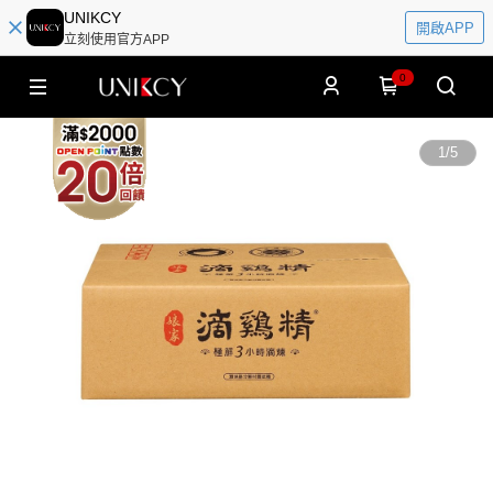
UNIKCY
開啟APP
立刻使用官方APP
0
1
/
5