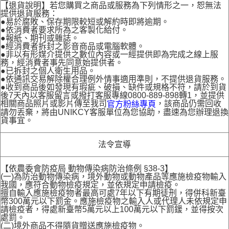
【退貨說明】若您購買之商品或服務為下列情形之一，恕無法
提供退貨服務：
●易於腐敗、保存期限較短或解約時即將逾期。
●依消費者要求所為之客製化給付。
●報紙、期刊或雜誌。
●經消費者拆封之影音商品或電腦軟體。
●非以有形媒介提供之數位內容或一經提供即為完成之線上服
務，經消費者事先同意始提供者。
●已拆封之個人衛生用品。
●依通訊交易解除權合理例外情事適用準則，不提供退貨服務。
●收到商品後如發現有瑕疵、破損、缺件或規格不符，請於到貨
後7天內以客服留言或撥打客服專線0800-889-898轉1，並提供
相關商品照片或影片傳至我司
，該商品仍需回收
官方粉絲專頁
請勿丟棄，將由UNIKCY客服單位為您協助，盡速為您辦理退換
貨事宜。
法令宣導
【依農委會防疫局 動物傳染病防治條例 §38-3】
(一)為防治動物傳染病，境外動物或動物產品等應施檢疫物輸入
我國，應符合動物檢疫規定，並依規定申請檢疫。
擅自輸入應施檢疫物者最高可處7年以下有期徒刑，得併科新臺
幣300萬元以下罰金。應施檢疫物之輸入人或代理人未依規定申
請檢疫者，得處新臺幣5萬元以上100萬元以下罰鍰，並得按次
處罰。
(二)境外商品不得隨貨贈送應施檢疫物。