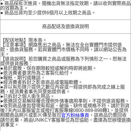
● 商品採批次進貨，隨機出貨無法指定效期，請以收到實際商品
的效期為主。
● 商品出貨均至少提供6個月以上效期之商品。
商品配送及退換貨說明
【配送地點】限本島。
【注意事項】網路售出之商品，無法在全台實體門市提供退
款、退換貨服務。若與實體門市價格不同時，請以網站公告為
主。
【退貨說明】若您購買之商品或服務為下列情形之一，恕無法
提供退貨服務：
●易於腐敗、保存期限較短或解約時即將逾期。
●依消費者要求所為之客製化給付。
●報紙、期刊或雜誌。
●經消費者拆封之影音商品或電腦軟體。
●非以有形媒介提供之數位內容或一經提供即為完成之線上服
務，經消費者事先同意始提供者。
●已拆封之個人衛生用品。
●依通訊交易解除權合理例外情事適用準則，不提供退貨服務。
●收到商品後如發現有瑕疵、破損、缺件或規格不符，請於到貨
後7天內以客服留言或撥打客服專線0800-889-898轉1，並提供
相關商品照片或影片傳至我司
，該商品仍需回收
官方粉絲專頁
請勿丟棄，將由UNIKCY客服單位為您協助，盡速為您辦理退換
貨事宜。