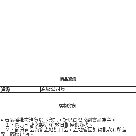
商品資訊
原廠公司貨
貨源
購物須知
● 商品採批次進貨以下資訊，請以實際收到實品為主。
１．圖片刊載之製造/有效日期僅供參考。
２．部分商品為多產地進口品，產地會因進貨批次有所差
異，隨機出貨。