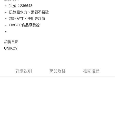
Apple Pay
貨號：236648
迅速吸水力、柔韌不易破
街口支付
精巧尺寸，使用更超值
悠遊付
HACCP食品級驗證
Google Pay
銷售重點
運送方式
UNIKCY
宅配［需2-3個工作天不含預購商品］
每筆NT$100，滿NT$799(含以上)免運費
詳細說明
商品規格
相關推薦