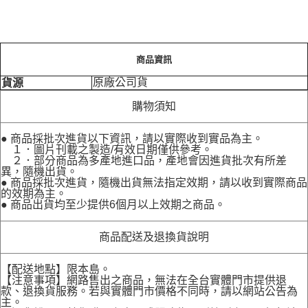
商品資訊
原廠公司貨
貨源
購物須知
● 商品採批次進貨以下資訊，請以實際收到實品為主。
１．圖片刊載之製造/有效日期僅供參考。
２．部分商品為多產地進口品，產地會因進貨批次有所差
異，隨機出貨。
● 商品採批次進貨，隨機出貨無法指定效期，請以收到實際商品
的效期為主。
● 商品出貨均至少提供6個月以上效期之商品。
商品配送及退換貨說明
【配送地點】限本島。
【注意事項】網路售出之商品，無法在全台實體門市提供退
款、退換貨服務。若與實體門市價格不同時，請以網站公告為
主。