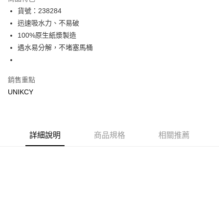
Apple Pay
貨號：238284
迅速吸水力、不易破
街口支付
100%原生紙漿製造
悠遊付
遇水易分解，不堵塞馬桶
Google Pay
銷售重點
運送方式
UNIKCY
宅配［需2-3個工作天不含預購商品］
每筆NT$100，滿NT$799(含以上)免運費
詳細說明
商品規格
相關推薦