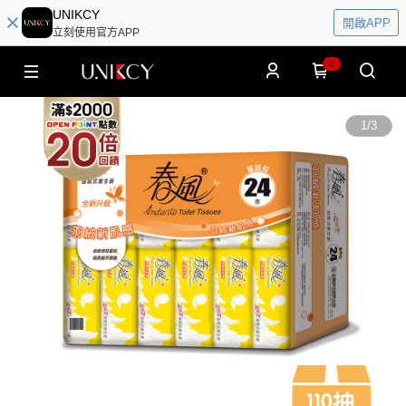
UNIKCY
開啟APP
立刻使用官方APP
0
1
/
3