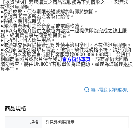
【退貨說明】若您購買之商品或服務為下列情形之一，恕無法
提供退貨服務：
●易於腐敗、保存期限較短或解約時即將逾期。
●依消費者要求所為之客製化給付。
●報紙、期刊或雜誌。
●經消費者拆封之影音商品或電腦軟體。
●非以有形媒介提供之數位內容或一經提供即為完成之線上服
務，經消費者事先同意始提供者。
●已拆封之個人衛生用品。
●依通訊交易解除權合理例外情事適用準則，不提供退貨服務。
●收到商品後如發現有瑕疵、破損、缺件或規格不符，請於到貨
後7天內以客服留言或撥打客服專線0800-889-898轉1，並提供
相關商品照片或影片傳至我司
，該商品仍需回收
官方粉絲專頁
請勿丟棄，將由UNIKCY客服單位為您協助，盡速為您辦理退換
貨事宜。
顯示電腦版詳細說明
商品規格
規格
詳見外包裝所示