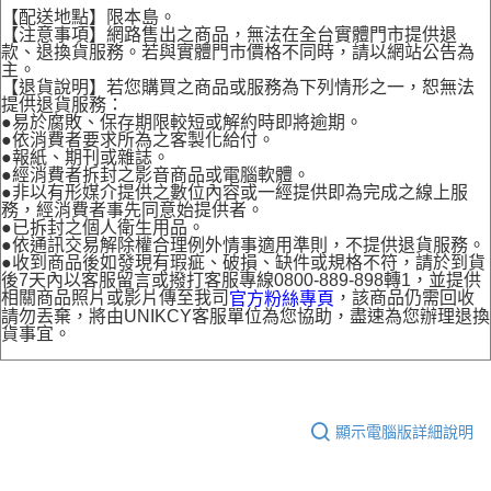
【配送地點】限本島。
【注意事項】網路售出之商品，無法在全台實體門市提供退
款、退換貨服務。若與實體門市價格不同時，請以網站公告為
主。
【退貨說明】若您購買之商品或服務為下列情形之一，恕無法
提供退貨服務：
●易於腐敗、保存期限較短或解約時即將逾期。
●依消費者要求所為之客製化給付。
●報紙、期刊或雜誌。
●經消費者拆封之影音商品或電腦軟體。
●非以有形媒介提供之數位內容或一經提供即為完成之線上服
務，經消費者事先同意始提供者。
●已拆封之個人衛生用品。
●依通訊交易解除權合理例外情事適用準則，不提供退貨服務。
●收到商品後如發現有瑕疵、破損、缺件或規格不符，請於到貨
後7天內以客服留言或撥打客服專線0800-889-898轉1，並提供
相關商品照片或影片傳至我司
，該商品仍需回收
官方粉絲專頁
請勿丟棄，將由UNIKCY客服單位為您協助，盡速為您辦理退換
貨事宜。
顯示電腦版詳細說明