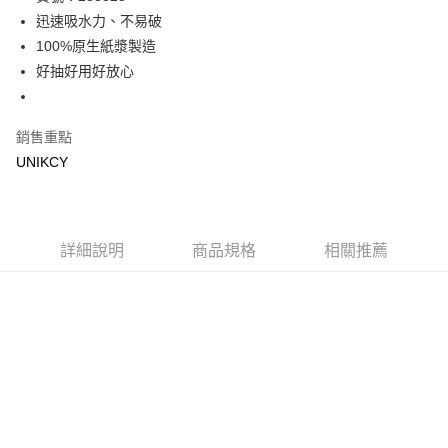
迅速吸水力、不易破
街口支付
100%原生紙漿製造
悠遊付
好抽好用好放心
Google Pay
銷售重點
運送方式
UNIKCY
宅配［需2-3個工作天不含預購商品］
每筆NT$100，滿NT$799(含以上)免運費
詳細說明
商品規格
相關推薦