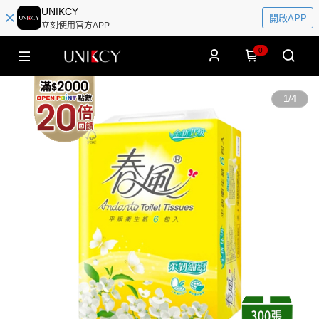
UNIKCY
開啟APP
立刻使用官方APP
0
1
/
4