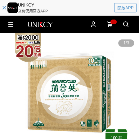
UNIKCY
開啟APP
立刻使用官方APP
0
1
/
3