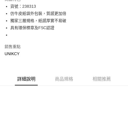
Apple Pay
貨號：238313
仿牛皮紙袋外包裝，質感更加倍
街口支付
獨家三層規格，紙感厚實不易破
悠遊付
具有環保標章及FSC認證
Google Pay
銷售重點
運送方式
UNIKCY
宅配［需2-3個工作天不含預購商品］
每筆NT$100，滿NT$799(含以上)免運費
詳細說明
商品規格
相關推薦