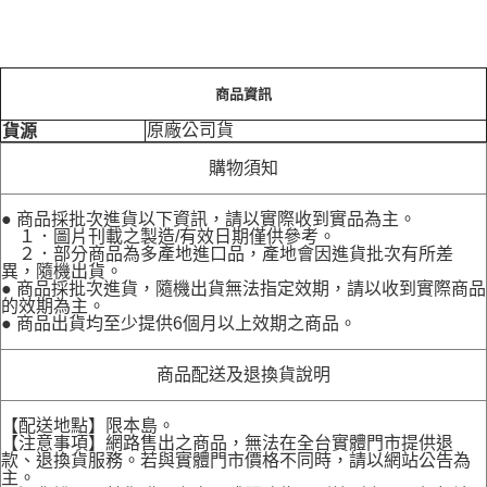
商品資訊
原廠公司貨
貨源
購物須知
● 商品採批次進貨以下資訊，請以實際收到實品為主。
１．圖片刊載之製造/有效日期僅供參考。
２．部分商品為多產地進口品，產地會因進貨批次有所差
異，隨機出貨。
● 商品採批次進貨，隨機出貨無法指定效期，請以收到實際商品
的效期為主。
● 商品出貨均至少提供6個月以上效期之商品。
商品配送及退換貨說明
【配送地點】限本島。
【注意事項】網路售出之商品，無法在全台實體門市提供退
款、退換貨服務。若與實體門市價格不同時，請以網站公告為
主。