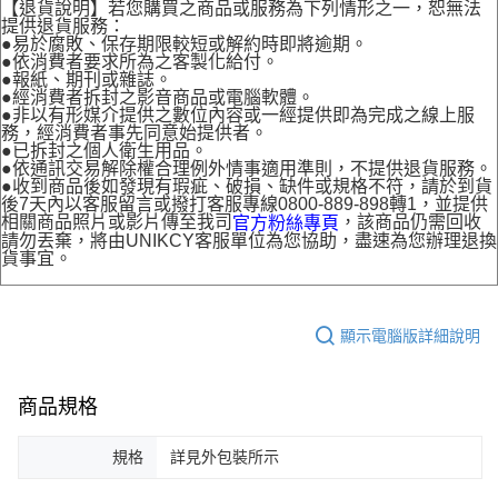
【退貨說明】若您購買之商品或服務為下列情形之一，恕無法
提供退貨服務：
●易於腐敗、保存期限較短或解約時即將逾期。
●依消費者要求所為之客製化給付。
●報紙、期刊或雜誌。
●經消費者拆封之影音商品或電腦軟體。
●非以有形媒介提供之數位內容或一經提供即為完成之線上服
務，經消費者事先同意始提供者。
●已拆封之個人衛生用品。
●依通訊交易解除權合理例外情事適用準則，不提供退貨服務。
●收到商品後如發現有瑕疵、破損、缺件或規格不符，請於到貨
後7天內以客服留言或撥打客服專線0800-889-898轉1，並提供
相關商品照片或影片傳至我司
，該商品仍需回收
官方粉絲專頁
請勿丟棄，將由UNIKCY客服單位為您協助，盡速為您辦理退換
貨事宜。
顯示電腦版詳細說明
商品規格
規格
詳見外包裝所示