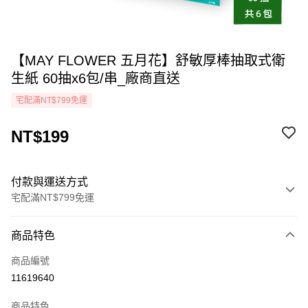
【MAY FLOWER 五月花】舒敏厚棒抽取式衛
生紙 60抽x6包/串_廠商直送
宅配滿NT$799免運
NT$199
付款與運送方式
宅配滿NT$799免運
付款方式
商品特色
icash Pay
商品編號
信用卡一次付款
11619640
LINE Pay
商品特色