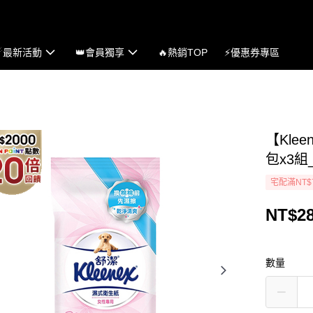
☄最新活動
👑會員獨享
🔥熱銷TOP
⚡優惠券專區
【Kle
包x3
宅配滿NT$
NT$2
數量