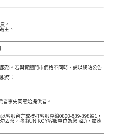
貨。
為主。
明
貨服務。若與實體門市價格不同時，請以網站公告
貨服務：
費者事先同意始提供者。
留言或撥打客服專線0800-889-898轉1，
勿丟棄，將由UNIKCY客服單位為您協助，盡速