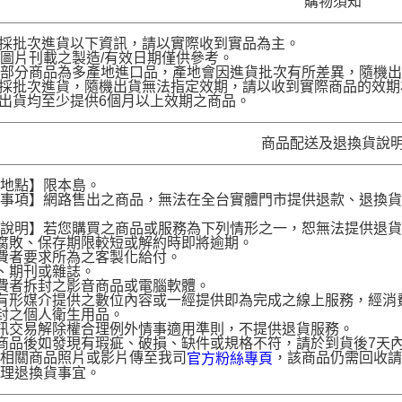
購物須知
品採批次進貨以下資訊，請以實際收到實品為主。
圖片刊載之製造/有效日期僅供參考。
部分商品為多產地進口品，產地會因進貨批次有所差異，隨機出
品採批次進貨，隨機出貨無法指定效期，請以收到實際商品的效期
品出貨均至少提供6個月以上效期之商品。
商品配送及退換貨說
送地點】限本島。
意事項】網路售出之商品，無法在全台實體門市提供退款、退換
。
貨說明】若您購買之商品或服務為下列情形之一，恕無法提供退
腐敗、保存期限較短或解約時即將逾期。
費者要求所為之客製化給付。
、期刊或雜誌。
費者拆封之影音商品或電腦軟體。
有形媒介提供之數位內容或一經提供即為完成之線上服務，經消
封之個人衛生用品。
訊交易解除權合理例外情事適用準則，不提供退貨服務。
商品後如發現有瑕疵、破損、缺件或規格不符，請於到貨後7天內以客服
供相關商品照片或影片傳至我司
，該商品仍需回收請
官方粉絲專頁
辦理退換貨事宜。