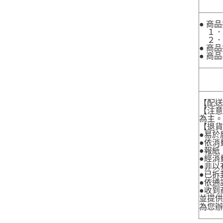
● 商
１．
２．
● 商
● 商
【配
【注
為主
【退
●易於
●依消
●報紙
●經消
●非以
●已拆
●依通
●收到
並提
為您