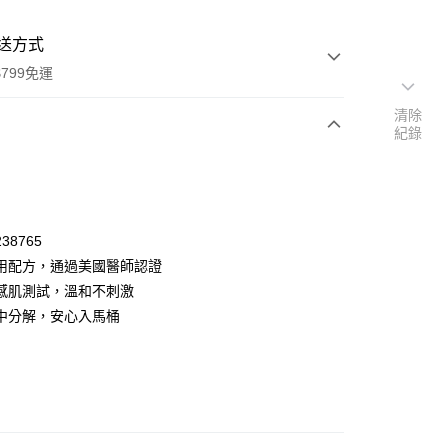
送方式
799免運
清除
紀錄
次付款
38765
用配方，通過美國醫師認證
感肌測試，溫和不刺激
中分解，安心入馬桶
y