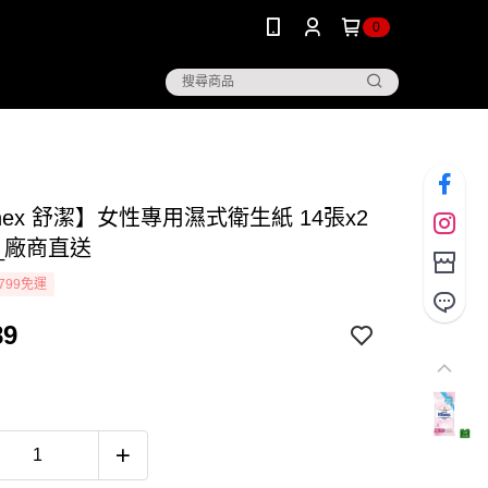
0
enex 舒潔】女性專用濕式衛生紙 14張x2
組_廠商直送
799免運
89