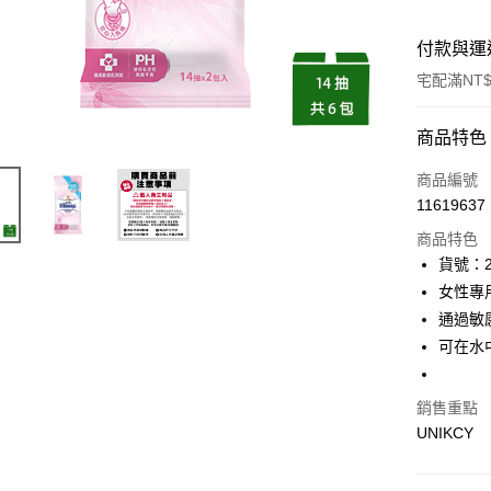
付款與運
宅配滿NT$
付款方式
商品特色
icash Pay
商品編號
11619637
信用卡一
商品特色
LINE Pay
貨號：2
女性專
Apple Pay
通過敏
街口支付
可在水
悠遊付
銷售重點
Google Pa
UNIKCY